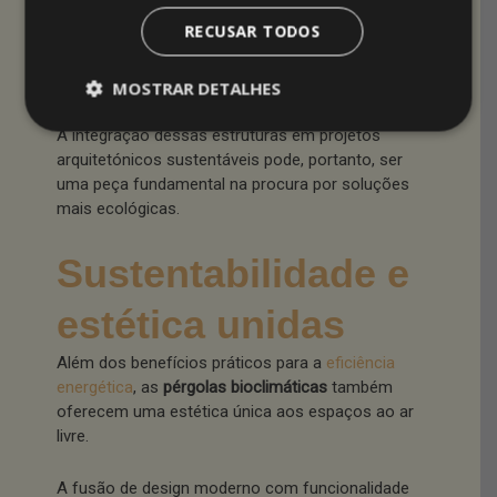
Isso traduz-se em menos necessidade de
RECUSAR TODOS
iluminação artificial e dispositivos de
climatização, contribuindo para uma pegada de
carbono reduzida.
MOSTRAR DETALHES
A integração dessas estruturas em projetos
arquitetónicos sustentáveis pode, portanto, ser
uma peça fundamental na procura por soluções
mais ecológicas.
Sustentabilidade e
estética unidas
Além dos benefícios práticos para a
eficiência
energética
, as
pérgolas bioclimáticas
também
oferecem uma estética única aos espaços ao ar
livre.
A fusão de design moderno com funcionalidade