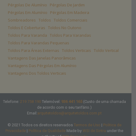
Pérgolas De Alumínio
Pérgolas De Jardim
Pérgolas Em Alumínio
Pérgolas Em Madeira
Sombreadores
Toldos
Toldos Comerciais
Toldos E Coberturas
Toldos No Outono
Toldos Para Varanda
Toldos Para Varandas
Toldos Para Varandas Pequenas
Toldos Para Áreas Externas
Toldos Verticais
Toldo Vertical
Vantagens Das Janelas Panorâmicas
Vantagens Das Pérgolas Em Alumínio
Vantagens Dos Toldos Verticais
Telefone:
219 758 190
Telemóvel:
936 441 165
(Custo de uma chamada
de acordo com o seu tarifário.)
Email:
arquitetoldos@arquitetoldos.com.pt
© 2021 Todos os direitos reservados
Termos de Uso
|
Politica de
Privacidade
|
Política de Qualidade
Made by
WSI de Sintra
under the