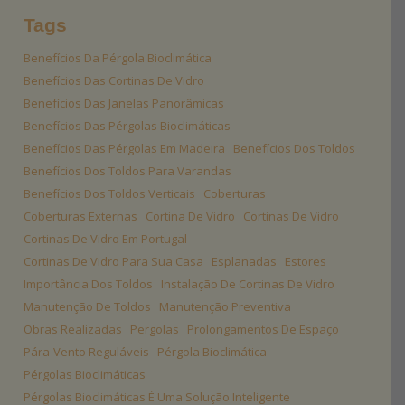
Tags
Benefícios Da Pérgola Bioclimática
Benefícios Das Cortinas De Vidro
Benefícios Das Janelas Panorâmicas
Benefícios Das Pérgolas Bioclimáticas
Benefícios Das Pérgolas Em Madeira
Benefícios Dos Toldos
Benefícios Dos Toldos Para Varandas
Benefícios Dos Toldos Verticais
Coberturas
Coberturas Externas
Cortina De Vidro
Cortinas De Vidro
Cortinas De Vidro Em Portugal
Cortinas De Vidro Para Sua Casa
Esplanadas
Estores
Importância Dos Toldos
Instalação De Cortinas De Vidro
Manutenção De Toldos
Manutenção Preventiva
Obras Realizadas
Pergolas
Prolongamentos De Espaço
Pára-Vento Reguláveis
Pérgola Bioclimática
Pérgolas Bioclimáticas
Pérgolas Bioclimáticas É Uma Solução Inteligente