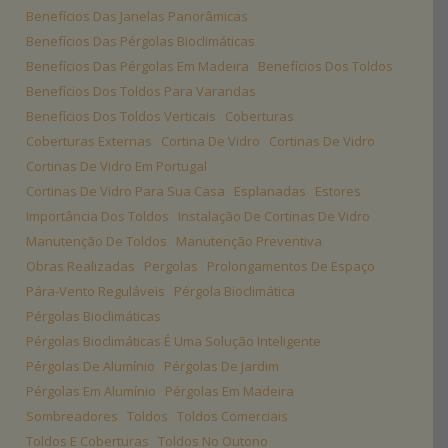
Benefícios Das Janelas Panorâmicas
Benefícios Das Pérgolas Bioclimáticas
Benefícios Das Pérgolas Em Madeira
Benefícios Dos Toldos
Benefícios Dos Toldos Para Varandas
Benefícios Dos Toldos Verticais
Coberturas
Coberturas Externas
Cortina De Vidro
Cortinas De Vidro
Cortinas De Vidro Em Portugal
Cortinas De Vidro Para Sua Casa
Esplanadas
Estores
Importância Dos Toldos
Instalação De Cortinas De Vidro
Manutenção De Toldos
Manutenção Preventiva
Obras Realizadas
Pergolas
Prolongamentos De Espaço
Pára-Vento Reguláveis
Pérgola Bioclimática
Pérgolas Bioclimáticas
Pérgolas Bioclimáticas É Uma Solução Inteligente
Pérgolas De Alumínio
Pérgolas De Jardim
Pérgolas Em Alumínio
Pérgolas Em Madeira
Sombreadores
Toldos
Toldos Comerciais
Toldos E Coberturas
Toldos No Outono