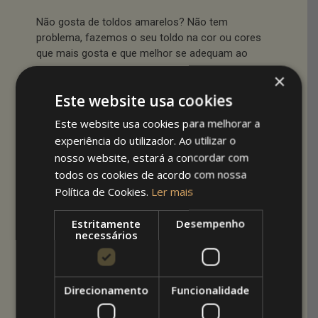
Não gosta de toldos amarelos? Não tem
problema, fazemos o seu toldo na cor ou cores
que mais gosta e que melhor se adequam ao
seu espaço.
×
Este website usa cookies
Já partilhamos neste espaço várias dicas e
ideias para ajudar os nossos clientes a escolher
Este website usa cookies para melhorar a
a melhor opção em Toldos para as suas casas
experiência do utilizador. Ao utilizar o
ou espaços comerciais. Por exemplo:
nosso website, estará a concordar com
todos os cookies de acordo com nossa
Já escrevemos sobre
Que tecido escolher
Política de Cookies.
Ler mais
para o meu toldo?
, onde falamos sobre as
alternativas de tecido que pode escolher,
Estritamente
Desempenho
vantagens e desvantagens de cada um;
necessários
Já falamos das opções
Toldo Manual ou
Toldo Eléctrico?
, onde explicamos as
características de cada um para que o
Direcionamento
Funcionalidade
cliente escolha a melhor opção para si;