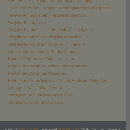
Manutenção De Toldos
Manutenção Preventiva
Obras Realizadas
Pergolas
Prolongamentos De Espaço
Pára-Vento Reguláveis
Pérgola Bioclimática
Pérgolas Bioclimáticas
Pérgolas Bioclimáticas É Uma Solução Inteligente
Pérgolas De Alumínio
Pérgolas De Jardim
Pérgolas Em Alumínio
Pérgolas Em Madeira
Sombreadores
Toldos
Toldos Comerciais
Toldos E Coberturas
Toldos No Outono
Toldos Para Varanda
Toldos Para Varandas
Toldos Para Varandas Pequenas
Toldos Para Áreas Externas
Toldos Verticais
Toldo Vertical
Vantagens Das Janelas Panorâmicas
Vantagens Das Pérgolas Em Alumínio
Vantagens Dos Toldos Verticais
Telefone:
219 758 190
Telemóvel:
936 441 165
(Custo de uma chamada