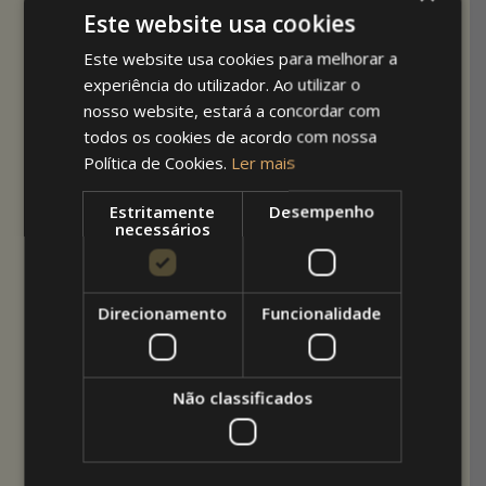
Este website usa cookies
Este website usa cookies para melhorar a
experiência do utilizador. Ao utilizar o
nosso website, estará a concordar com
todos os cookies de acordo com nossa
Política de Cookies.
Ler mais
E já agora toldos para lojas, também existem
Estritamente
Desempenho
necessários
bons exemplos para partilhar? Eu gostei de
algumas imagens
nesta página Pinterest de uma
empresa Americana
, a Jamestown Awning &
Party Tents.
Direcionamento
Funcionalidade
Não classificados