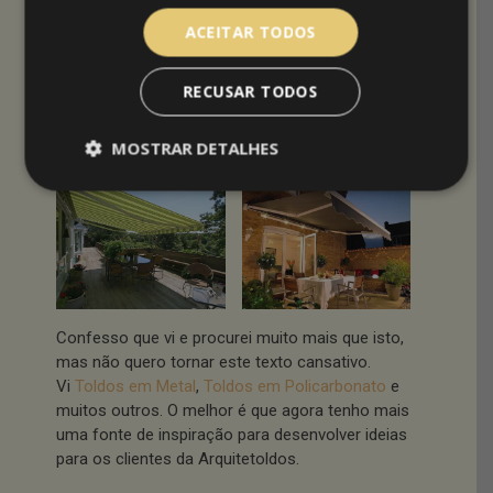
Claro que não podia deixar de procurar toldos
ACEITAR TODOS
retrácteis, são dos mais vendidos por nós na
Arquitetoldos.
A página Pintrest da Shade &
Shutter Systems, Inc.
, empresa Americana, tem
RECUSAR TODOS
boas imagens (parecem toldos feitos pela
Arquitetoldos).
MOSTRAR DETALHES
Confesso que vi e procurei muito mais que isto,
mas não quero tornar este texto cansativo.
Vi
Toldos em Metal
,
Toldos em Policarbonato
e
muitos outros. O melhor é que agora tenho mais
uma fonte de inspiração para desenvolver ideias
para os clientes da Arquitetoldos.