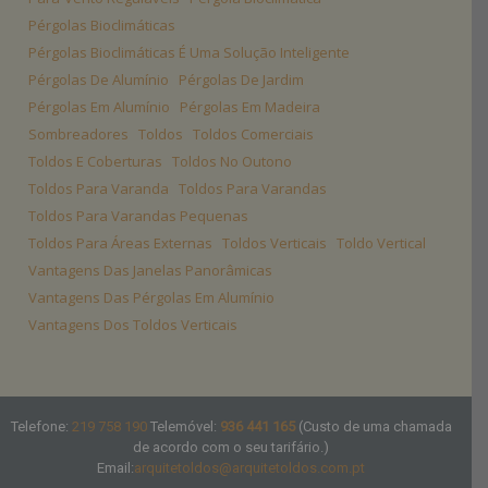
Pérgolas Bioclimáticas
Pérgolas Bioclimáticas É Uma Solução Inteligente
Pérgolas De Alumínio
Pérgolas De Jardim
Pérgolas Em Alumínio
Pérgolas Em Madeira
Sombreadores
Toldos
Toldos Comerciais
Toldos E Coberturas
Toldos No Outono
Toldos Para Varanda
Toldos Para Varandas
Toldos Para Varandas Pequenas
Toldos Para Áreas Externas
Toldos Verticais
Toldo Vertical
Vantagens Das Janelas Panorâmicas
Vantagens Das Pérgolas Em Alumínio
Vantagens Dos Toldos Verticais
Telefone:
219 758 190
Telemóvel:
936 441 165
(Custo de uma chamada
de acordo com o seu tarifário.)
Email:
arquitetoldos@arquitetoldos.com.pt