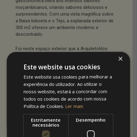
gastronómica beirã aos intensos sabores
moçambicanos, criando sabores deliciosos e
surpreendentes. Com uma vista magnífica sobre
a Baixa lisboeta e o Tejo, a esplanada exterior de
300 m2 oferece um ambiente moderno e
descontraído.
Foi neste espaço exterior que a Arquitetoldos
colocou três (3)
Pérgolas Bioclimáticas brancas
,
×
tornado um ambiente já de si privilegiado num
Este website usa cookies
ambiente de excelência para qualquer altura do
dia ou noite.
Este website usa cookies para melhorar a
experiência do utilizador. Ao utilizar o
Com as suas lâminas motorizadas e silenciosas
nosso website, estará a concordar com
facilmente operadas a partir do controlo
todos os cookies de acordo com nossa
remoto, a equipa do Zambeze pode rapidamente
Política de Cookies.
Ler mais
acomodar a esplanada ao meio ambiente,
fechando as lâminas para sombra ou abrindo-as
Estritamente
Desempenho
para deixar ver o deslumbrante céu de Lisboa.
necessários