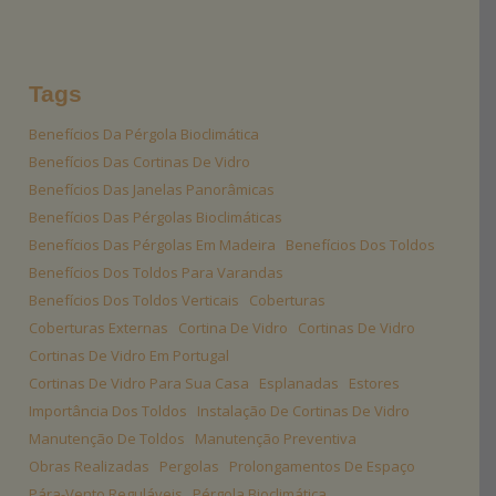
Tags
Benefícios Da Pérgola Bioclimática
Benefícios Das Cortinas De Vidro
Benefícios Das Janelas Panorâmicas
Benefícios Das Pérgolas Bioclimáticas
Benefícios Das Pérgolas Em Madeira
Benefícios Dos Toldos
Benefícios Dos Toldos Para Varandas
Benefícios Dos Toldos Verticais
Coberturas
Coberturas Externas
Cortina De Vidro
Cortinas De Vidro
Cortinas De Vidro Em Portugal
Cortinas De Vidro Para Sua Casa
Esplanadas
Estores
Importância Dos Toldos
Instalação De Cortinas De Vidro
Manutenção De Toldos
Manutenção Preventiva
Obras Realizadas
Pergolas
Prolongamentos De Espaço
Pára-Vento Reguláveis
Pérgola Bioclimática