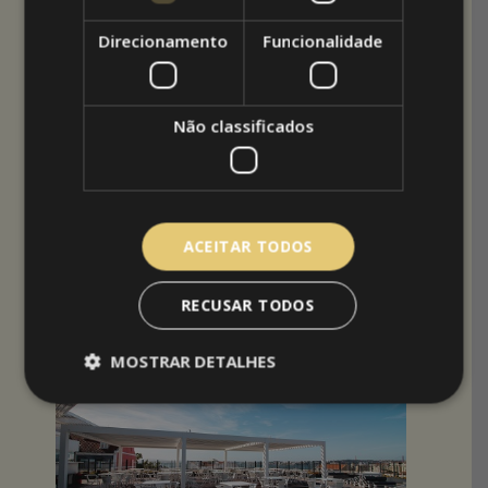
Mais ao final da tarde, ou mesmo à noite, as
lâmpadas led embutidas nas lâminas criam a
Direcionamento
Funcionalidade
luminosidade certa para o conforto dos clientes.
Passe por lá, aproveite a vista e sente-se na
Não classificados
esplanada para um café, um Gin ou mesmo uma
refeição. Confirme por si o bem que ficam as
pérgolas bioclimáticas numa esplanada.
Para saber mais sobre este produto fantástico
ACEITAR TODOS
que são as pérgolas bioclimáticas ligue (
219 758
190
) ou envie um
pedido de contacto
através do
nosso website.
RECUSAR TODOS
MOSTRAR DETALHES