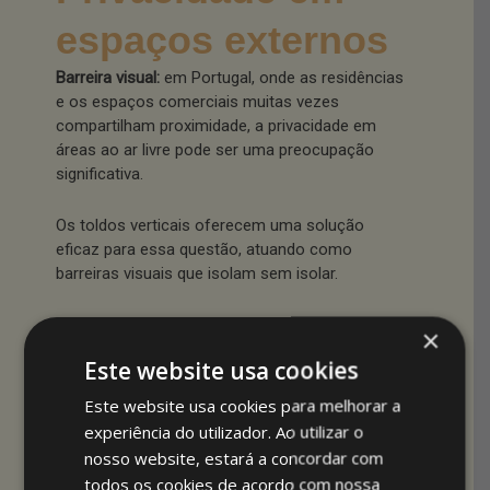
espaços externos
Barreira visual:
em Portugal, onde as residências
e os espaços comerciais muitas vezes
compartilham proximidade, a privacidade em
áreas ao ar livre pode ser uma preocupação
significativa.
Os toldos verticais oferecem uma solução
eficaz para essa questão, atuando como
barreiras visuais que isolam sem isolar.
Eles permitem que os indivíduos desfrutem dos
×
seus espaços externos sem a preocupação de
Este website usa cookies
serem observados, criando um refúgio privativo
onde podem relaxar, entreter ou simplesmente
Este website usa cookies para melhorar a
desfrutar da tranquilidade ao ar livre.
experiência do utilizador. Ao utilizar o
nosso website, estará a concordar com
Flexibilidade e design:
um dos maiores
todos os cookies de acordo com nossa