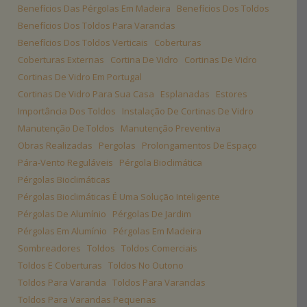
Benefícios Das Pérgolas Em Madeira
Benefícios Dos Toldos
Benefícios Dos Toldos Para Varandas
Benefícios Dos Toldos Verticais
Coberturas
Coberturas Externas
Cortina De Vidro
Cortinas De Vidro
Cortinas De Vidro Em Portugal
Cortinas De Vidro Para Sua Casa
Esplanadas
Estores
Importância Dos Toldos
Instalação De Cortinas De Vidro
Manutenção De Toldos
Manutenção Preventiva
Obras Realizadas
Pergolas
Prolongamentos De Espaço
Pára-Vento Reguláveis
Pérgola Bioclimática
Pérgolas Bioclimáticas
Pérgolas Bioclimáticas É Uma Solução Inteligente
Pérgolas De Alumínio
Pérgolas De Jardim
Pérgolas Em Alumínio
Pérgolas Em Madeira
Sombreadores
Toldos
Toldos Comerciais
Toldos E Coberturas
Toldos No Outono
Toldos Para Varanda
Toldos Para Varandas
Toldos Para Varandas Pequenas