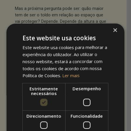
Mas a próxima pergunta pode ser: quão maior
tem de ser o toldo em relação ao espaço que
vai proteger? Depende. Depende da altura a que
×
vai ficar o toldo, do local, da envolvente, do
tamanho da sombra que pretende.
Este website usa cookies
Este website usa cookies para melhorar a
Comece por pensar até onde quer que vá a
experiência do utilizador. Ao utilizar o
sombra. Para que isso aconteça, e dado o
nosso website, estará a concordar com
posicionamento do sol ao longo do dia, qual a
margem que tem de deixar? E no verão? E no
todos os cookies de acordo com nossa
inverno? E a que distância fica o toldo do
Política de Cookies.
Ler mais
telhado? E a que altura do chão? Qual o
comprimento do avançado? E já agora, é melhor
Estritamente
Desempenho
necessários
um tecido muito opaco ou menos opaco?
É por isso que na maioria dos casos é
necessário
fazer um toldo à medida
, porque
Direcionamento
Funcionalidade
cada caso (ou cada casa) é um caso. E a
melhor solução é consultar alguém especialista