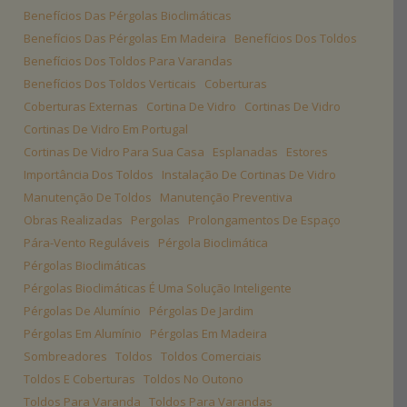
Benefícios Das Pérgolas Bioclimáticas
Benefícios Das Pérgolas Em Madeira
Benefícios Dos Toldos
Benefícios Dos Toldos Para Varandas
Benefícios Dos Toldos Verticais
Coberturas
Coberturas Externas
Cortina De Vidro
Cortinas De Vidro
Cortinas De Vidro Em Portugal
Cortinas De Vidro Para Sua Casa
Esplanadas
Estores
Importância Dos Toldos
Instalação De Cortinas De Vidro
Manutenção De Toldos
Manutenção Preventiva
Obras Realizadas
Pergolas
Prolongamentos De Espaço
Pára-Vento Reguláveis
Pérgola Bioclimática
Pérgolas Bioclimáticas
Pérgolas Bioclimáticas É Uma Solução Inteligente
Pérgolas De Alumínio
Pérgolas De Jardim
Pérgolas Em Alumínio
Pérgolas Em Madeira
Sombreadores
Toldos
Toldos Comerciais
Toldos E Coberturas
Toldos No Outono
Toldos Para Varanda
Toldos Para Varandas