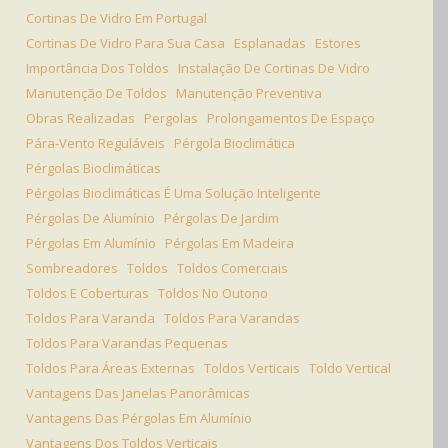
Cortinas De Vidro Em Portugal
Cortinas De Vidro Para Sua Casa
Esplanadas
Estores
Importância Dos Toldos
Instalação De Cortinas De Vidro
Manutenção De Toldos
Manutenção Preventiva
Obras Realizadas
Pergolas
Prolongamentos De Espaço
Pára-Vento Reguláveis
Pérgola Bioclimática
Pérgolas Bioclimáticas
Pérgolas Bioclimáticas É Uma Solução Inteligente
Pérgolas De Alumínio
Pérgolas De Jardim
Pérgolas Em Alumínio
Pérgolas Em Madeira
Sombreadores
Toldos
Toldos Comerciais
Toldos E Coberturas
Toldos No Outono
Toldos Para Varanda
Toldos Para Varandas
Toldos Para Varandas Pequenas
Toldos Para Áreas Externas
Toldos Verticais
Toldo Vertical
Vantagens Das Janelas Panorâmicas
Vantagens Das Pérgolas Em Alumínio
Vantagens Dos Toldos Verticais