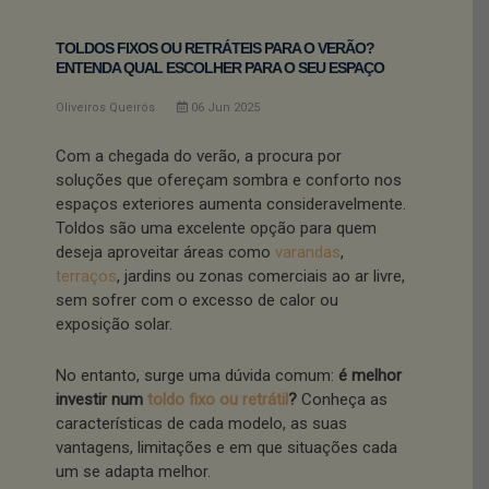
TOLDOS FIXOS OU RETRÁTEIS PARA O VERÃO?
ENTENDA QUAL ESCOLHER PARA O SEU ESPAÇO
Oliveiros Queirós
06
Jun
2025
Com a chegada do verão, a procura por
soluções que ofereçam sombra e conforto nos
espaços exteriores aumenta consideravelmente.
Toldos são uma excelente opção para quem
deseja aproveitar áreas como
varandas
,
terraços
, jardins ou zonas comerciais ao ar livre,
sem sofrer com o excesso de calor ou
exposição solar.
No entanto, surge uma dúvida comum:
é melhor
investir num
toldo fixo ou retrátil
?
Conheça as
características de cada modelo, as suas
vantagens, limitações e em que situações cada
um se adapta melhor.