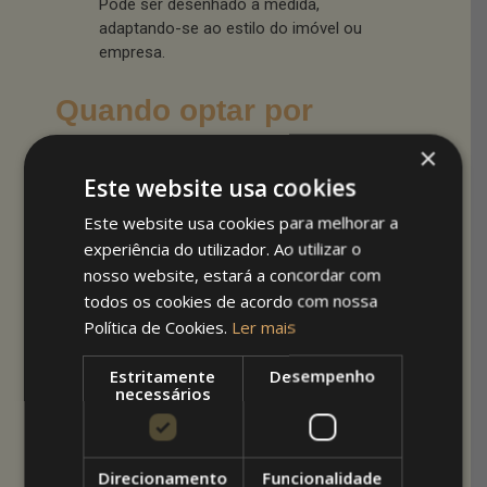
Pode ser desenhado à medida,
adaptando-se ao estilo do imóvel ou
empresa.
Quando optar por
toldos fixos?
×
Este website usa cookies
Em
espaços que exigem protecção
Este website usa cookies para melhorar a
permanente
, como entradas de lojas,
experiência do utilizador. Ao utilizar o
esplanadas comerciais e varandas onde
nosso website, estará a concordar com
se passa muito tempo.
Quando se busca uma solução
mais
todos os cookies de acordo com nossa
duradoura
e com
pouca necessidade de
Política de Cookies.
Ler mais
ajustes diários
.
Para áreas que sofrem com
ventos fortes
Estritamente
Desempenho
necessários
ou chuvas regulares
.
Toldos retráteis:
Direcionamento
Funcionalidade