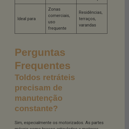
Zonas
Residências,
comerciais,
Ideal para
terraços,
uso
varandas
frequente
Perguntas
Frequentes
Toldos retráteis
precisam de
manutenção
constante?
Sim, especialmente os motorizados. As partes