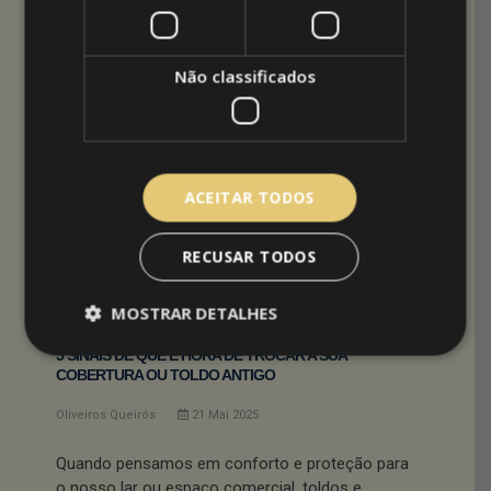
residenciais, comerciais e industriais.
Trabalhamos com materiais de alta durabilidade,
Não classificados
sistemas motorizados e design adaptado à
arquitetura do seu espaço, garantindo conforto
em todas as estações do ano.
Peça o seu orçamento
e descubra como os
ACEITAR TODOS
toldos da Arquitetoldos podem transformar o
seu inverno.
RECUSAR TODOS
MOSTRAR DETALHES
5 SINAIS DE QUE É HORA DE TROCAR A SUA
COBERTURA OU TOLDO ANTIGO
Oliveiros Queirós
21
Mai
2025
Quando pensamos em conforto e proteção para
o nosso lar ou espaço comercial, toldos e