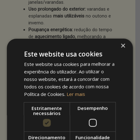
janelas/varandas.
Uso prolongado do exterior:
varandas e
esplanadas
mais utilizáveis
no outono e
inverno.
Poupança energética:
redução do tempo
de
aquecimento ligado
, melhorando a
×
eficiência do sistema existente.
Estética cuidada:
integração harmoniosa
Este website usa cookies
com a
arquitetura
e valorização do imóvel.
Este website usa cookies para melhorar a
experiência do utilizador. Ao utilizar o
Conheça as
nosso website, estará a concordar com
todos os cookies de acordo com nossa
soluções de
Política de Cookies.
Ler mais
toldos da
Estritamente
Desempenho
necessários
Arquitetoldos
Na
Arquitetoldos
, desenvolvemos toldos
personalizados para cada necessidade:
Direcionamento
Funcionalidade