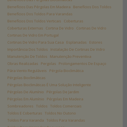
Benefícios Das Pérgolas Em Madeira
Benefícios Dos Toldos
Benefícios Dos Toldos Para Varandas
Benefícios Dos Toldos Verticais
Coberturas
Coberturas Externas
Cortina De Vidro
Cortinas De Vidro
Cortinas De Vidro Em Portugal
Cortinas De Vidro Para Sua Casa
Esplanadas
Estores
Importância Dos Toldos
Instalação De Cortinas De Vidro
Manutenção De Toldos
Manutenção Preventiva
Obras Realizadas
Pergolas
Prolongamentos De Espaço
Pára-Vento Reguláveis
Pérgola Bioclimática
Pérgolas Bioclimáticas
Pérgolas Bioclimáticas É Uma Solução Inteligente
Pérgolas De Alumínio
Pérgolas De Jardim
Pérgolas Em Alumínio
Pérgolas Em Madeira
Sombreadores
Toldos
Toldos Comerciais
Toldos E Coberturas
Toldos No Outono
Toldos Para Varanda
Toldos Para Varandas