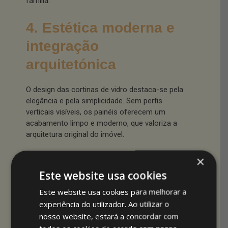
família.
4. Estética moderna e
integração
arquitetónica
O design das cortinas de vidro destaca-se pela
elegância e pela simplicidade. Sem perfis
verticais visíveis, os painéis oferecem um
acabamento limpo e moderno, que valoriza a
arquitetura original do imóvel.
×
A transparência dos vidros permite manter a
ligação visual com o exterior, sem criar barreiras
Este website usa cookies
opacas ou pesadas.
Este website usa cookies para melhorar a
experiência do utilizador. Ao utilizar o
Além disso, o sistema pode ser personalizado
nosso website, estará a concordar com
em termos de espessura do vidro, tipo de
acabamento e cor dos perfis inferiores e