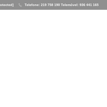
rotected]
Telefone: 219 758 190
Telemóvel: 936 441 165