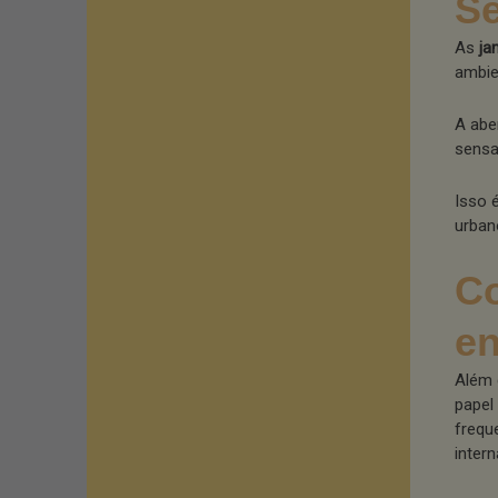
Se
As
ja
ambie
A abe
sensa
Isso 
urban
Co
en
Além 
papel
frequ
intern