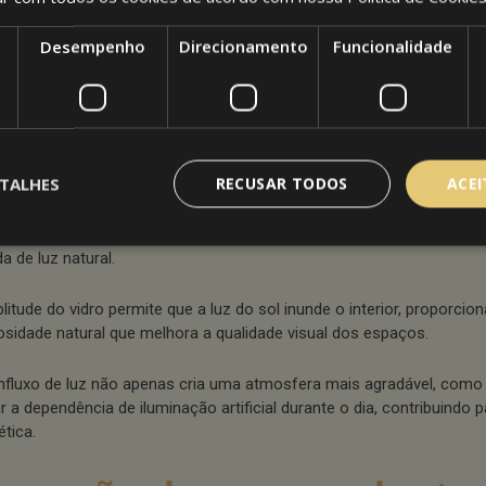
niosamente o exterior com o interior.
Desempenho
Direcionamento
Funcionalidade
integração cria uma sensação de continuidade, especialmente em a
dos por paisagens exuberantes ou vistas urbanas impressionantes. 
ica moderna e clean das janelas panorâmicas contribui para a criaç
mporâneos e elegantes.
TALHES
RECUSAR TODOS
ACE
uminação natural aprimor
as vantagens mais evidentes das janelas panorâmicas é o aumento s
a de luz natural.
litude do vidro permite que a luz do sol inunde o interior, proporci
osidade natural que melhora a qualidade visual dos espaços.
influxo de luz não apenas cria uma atmosfera mais agradável, co
r a dependência de iluminação artificial durante o dia, contribuindo p
ética.