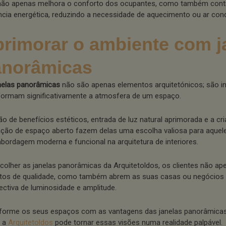
não apenas melhora o conforto dos ocupantes, como também contri
ência energética, reduzindo a necessidade de aquecimento ou ar con
rimorar o ambiente com j
anorâmicas
nelas panorâmicas
não são apenas elementos arquitetónicos; são i
formam significativamente a atmosfera de um espaço.
ão de benefícios estéticos, entrada de luz natural aprimorada e a c
ção de espaço aberto fazem delas uma escolha valiosa para aquel
bordagem moderna e funcional na arquitetura de interiores.
colher as janelas panorâmicas da Arquitetoldos, os clientes não a
tos de qualidade, como também abrem as suas casas ou negócios
ectiva de luminosidade e amplitude.
forme os seus espaços com as vantagens das janelas panorâmica
 a
Arquitetoldos
pode tornar essas visões numa realidade palpável.