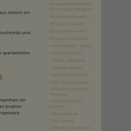
Pérgolas Bioclimáticas É
Uma Solução Inteligente
paço, mesmo em
Pérgolas De Alumínio
Pérgolas De Jardim
Pérgolas Em Alumínio
, conferindo uma
Pérgolas Em Madeira
Sombreadores
Toldos
mo apartamentos
Toldos Comerciais
.
Toldos E Coberturas
Toldos No Outono
a
Toldos Para Varanda
Toldos Para Varandas
Toldos Para Varandas
Pequenas
esempenham um
Toldos Para Áreas
Externas
es projetos
emperatura
Toldos Verticais
Toldo Vertical
Vantagens Das Janelas