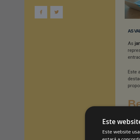
AS VA
As
ja
repre
entra
Este 
desta
propo
Be
As ja
Este websit
dimen
Este website usa 
A amp
estará a concord