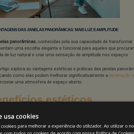
NTAGENS DAS JANELAS PANORÂMICAS: MAIS LUZ E AMPLITUDE
nelas panorâmicas
, conhecidas pela sua capacidade de transformar
sentam uma escolha elegante e funcional para aqueles que procura
da de luz natural e criar uma sensação de amplitude nos espaços.
artigo explora as vantagens estéticas e práticas das janelas panorâm
cando como elas podem melhorar significativamente a
iluminação n
rcionar uma atmosfera de espaço aberto.
nefícios estéticos
nelas panorâmicas são, por natureza, um elemento estético que ad
e usa cookies
são única a qualquer ambiente.
cookies para melhorar a experiência do utilizador. Ao utilizar o n
la extensão de vidro permite vistas deslumbrantes do entorno, inte
ar com todos os cookies de acordo com nossa Política de Cookie