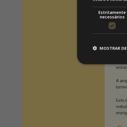
harmo
Estritamente
Esta 
necessários
cerca
estét
conte
MOSTRAR DE
Il
Uma d
entrad
A amp
lumin
Este 
reduzi
energ