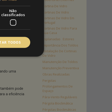
Cortina De Vidro
Não
Cortinas De Vidro
mbientes
classificados
Cortinas De Vidro Em
Além disso, a
Portugal
ão de espaços
Cortinas De Vidro Para
Sua Casa
Esplanadas
Estores
ITAR TODOS
ada
Importância Dos Toldos
Instalação De Cortinas
ignificativo na
De Vidro
Manutenção De Toldos
Manutenção Preventiva
onando uma
Obras Realizadas
Pergolas
Prolongamentos De
mo também pode
Espaço
ara a eficiência
Pára-Vento Reguláveis
Pérgola Bioclimática
Pérgolas Bioclimáticas