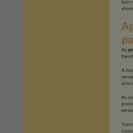
Isso 
efici
Ap
p
As
ja
trans
A fus
sensa
uma a
Ao es
produ
persp
Trans
como