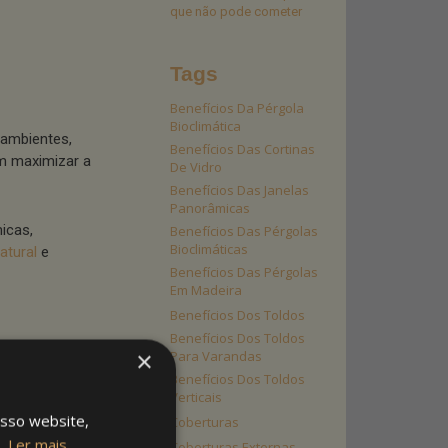
que não pode cometer
Tags
Benefícios Da Pérgola
Bioclimática
 ambientes,
Benefícios Das Cortinas
m maximizar a
De Vidro
Benefícios Das Janelas
Panorâmicas
icas,
Benefícios Das Pérgolas
Bioclimáticas
atural
e
Benefícios Das Pérgolas
Em Madeira
Benefícios Dos Toldos
Benefícios Dos Toldos
×
Para Varandas
iciona uma
Benefícios Dos Toldos
Verticais
osso website,
Coberturas
grando
s.
Ler mais
Coberturas Externas