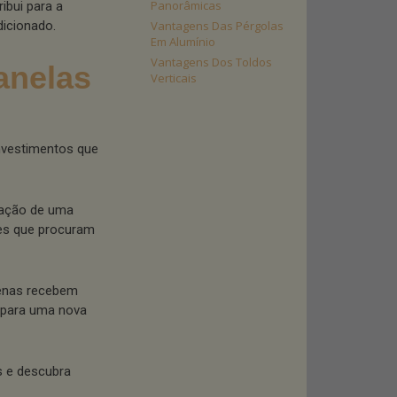
Panorâmicas
bui para a
dicionado.
Vantagens Das Pérgolas
Em Alumínio
Vantagens Dos Toldos
anelas
Verticais
nvestimentos que
riação de uma
es que procuram
penas recebem
 para uma nova
s e descubra