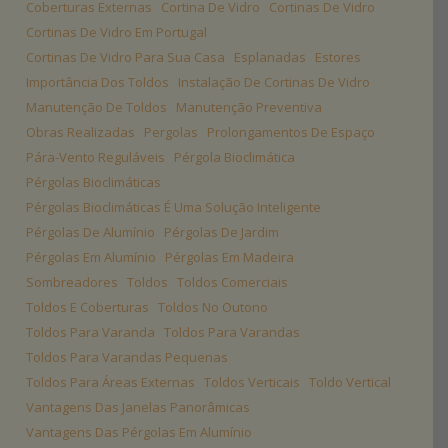
Coberturas Externas
Cortina De Vidro
Cortinas De Vidro
Cortinas De Vidro Em Portugal
Cortinas De Vidro Para Sua Casa
Esplanadas
Estores
Importância Dos Toldos
Instalação De Cortinas De Vidro
Manutenção De Toldos
Manutenção Preventiva
Obras Realizadas
Pergolas
Prolongamentos De Espaço
Pára-Vento Reguláveis
Pérgola Bioclimática
Pérgolas Bioclimáticas
Pérgolas Bioclimáticas É Uma Solução Inteligente
Pérgolas De Alumínio
Pérgolas De Jardim
Pérgolas Em Alumínio
Pérgolas Em Madeira
Sombreadores
Toldos
Toldos Comerciais
Toldos E Coberturas
Toldos No Outono
Toldos Para Varanda
Toldos Para Varandas
Toldos Para Varandas Pequenas
Toldos Para Áreas Externas
Toldos Verticais
Toldo Vertical
Vantagens Das Janelas Panorâmicas
Vantagens Das Pérgolas Em Alumínio