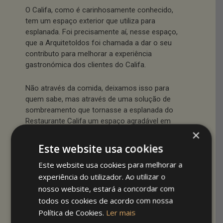
O Califa, como é carinhosamente conhecido,
tem um espaço exterior que utiliza para
esplanada. Foi precisamente aí, nesse espaço,
que a Arquitetoldos foi chamada a dar o seu
contributo para melhorar a experiência
gastronómica dos clientes do Califa.
Não através da comida, deixamos isso para
quem sabe, mas através de uma solução de
sombreamento que tornasse a esplanada do
Restaurante Califa um espaço agradável em
×
qualquer época do ano. Com sol ou com chuva,
com vento ou com calor, um espaço onde os
Este website usa cookies
clientes pudessem degustar a sua refeição no
Este website usa cookies para melhorar a
exterior do restaurante.
experiência do utilizador. Ao utilizar o
nosso website, estará a concordar com
Sugerimos e montamos umas
Pérgolas
Bioclimáticas
, solução premium para
todos os cookies de acordo com nossa
esplanadas, complementadas com umas
Política de Cookies.
Ler mais
Cortinas de Vidro
, que permitem abrir ou fechar