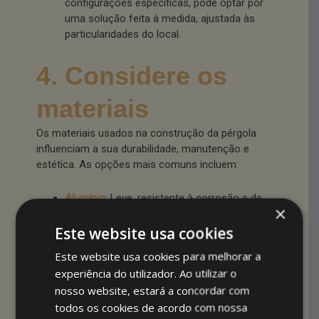
configurações específicas, pode optar por
uma solução feita à medida, ajustada às
particularidades do local.
4. Considere os
materiais
Os materiais usados na construção da pérgola
influenciam a sua durabilidade, manutenção e
estética. As opções mais comuns incluem:
Alumínio
: Leve, resistente à corrosão e de
×
fácil manutenção, é uma das escolhas
mais populares.
Este website usa cookies
Madeira
: Proporciona um aspeto natural e
Este website usa cookies para melhorar a
acolhedor, mas requer manutenção
experiência do utilizador. Ao utilizar o
regular para resistir às intempéries.
nosso website, estará a concordar com
Ferro
: Embora mais pesado, oferece
todos os cookies de acordo com nossa
robustez e um visual clássico. No entanto,