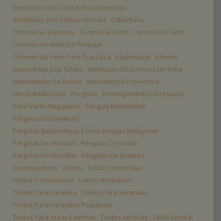
Benefícios Dos Toldos Para Varandas
Benefícios Dos Toldos Verticais
Coberturas
Coberturas Externas
Cortina De Vidro
Cortinas De Vidro
Cortinas De Vidro Em Portugal
Cortinas De Vidro Para Sua Casa
Esplanadas
Estores
Importância Dos Toldos
Instalação De Cortinas De Vidro
Manutenção De Toldos
Manutenção Preventiva
Obras Realizadas
Pergolas
Prolongamentos De Espaço
Pára-Vento Reguláveis
Pérgola Bioclimática
Pérgolas Bioclimáticas
Pérgolas Bioclimáticas É Uma Solução Inteligente
Pérgolas De Alumínio
Pérgolas De Jardim
Pérgolas Em Alumínio
Pérgolas Em Madeira
Sombreadores
Toldos
Toldos Comerciais
Toldos E Coberturas
Toldos No Outono
Toldos Para Varanda
Toldos Para Varandas
Toldos Para Varandas Pequenas
Toldos Para Áreas Externas
Toldos Verticais
Toldo Vertical