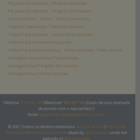
Pérgolas De Alumínio
Pérgolas De Jardim
Pérgolas Em Alumínio
Pérgolas Em Madeira
Sombreadores
Toldos
Toldos Comerciais
Toldos E Coberturas
Toldos No Outono
Toldos Para Varanda
Toldos Para Varandas
Toldos Para Varandas Pequenas
Toldos Para Áreas Externas
Toldos Verticais
Toldo Vertical
Vantagens Das Janelas Panorâmicas
Vantagens Das Pérgolas Em Alumínio
Vantagens Dos Toldos Verticais
Telefone:
219 758 190
Telemóvel:
936 441 165
(Custo de uma chamada
de acordo com o seu tarifário.)
Email:
arquitetoldos@arquitetoldos.com.pt
© 2021 Todos os direitos reservados
Termos de Uso
|
Politica de
Privacidade
|
Política de Qualidade
Made by
WSI de Sintra
under the
authority of
WSI Corporate