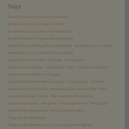
Tags
Benefícios Da Pérgola Bioclimática
Benefícios Das Cortinas De Vidro
Benefícios Das Janelas Panorâmicas
Benefícios Das Pérgolas Bioclimáticas
Benefícios Das Pérgolas Em Madeira
Benefícios Dos Toldos
Benefícios Dos Toldos Para Varandas
Benefícios Dos Toldos Verticais
Coberturas
Coberturas Externas
Cortina De Vidro
Cortinas De Vidro
Cortinas De Vidro Em Portugal
Cortinas De Vidro Para Sua Casa
Esplanadas
Estores
Importância Dos Toldos
Instalação De Cortinas De Vidro
Manutenção De Toldos
Manutenção Preventiva
Obras Realizadas
Pergolas
Prolongamentos De Espaço
Pára-Vento Reguláveis
Pérgola Bioclimática
Pérgolas Bioclimáticas
Pérgolas Bioclimáticas É Uma Solução Inteligente