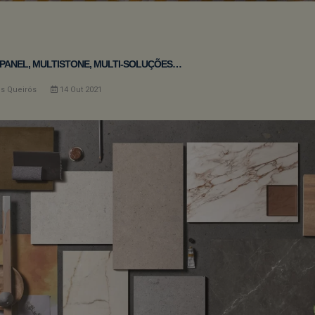
PANEL, MULTISTONE, MULTI-SOLUÇÕES…
os Queirós
14
Out
2021