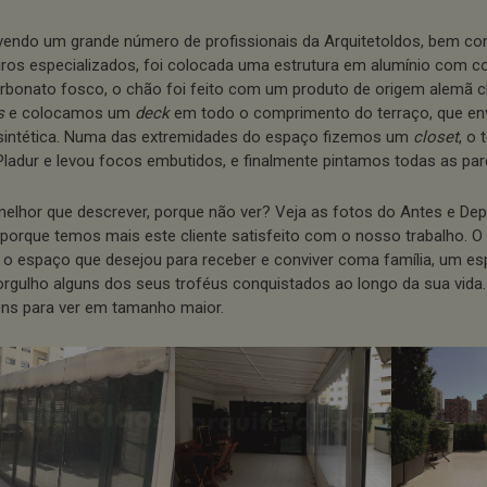
vendo um grande número de profissionais da Arquitetoldos, bem c
iros especializados, foi colocada uma estrutura em alumínio com c
arbonato fosco, o chão foi feito com um produto de origem alemã
s
e colocamos um
deck
em todo o comprimento do terraço, que e
 sintética. Numa das extremidades do espaço fizemos um
closet
, o 
ladur e levou focos embutidos, e finalmente pintamos todas as par
elhor que descrever, porque não ver? Veja as fotos do Antes e Dep
 porque temos mais este cliente satisfeito com o nosso trabalho. O 
 o espaço que desejou para receber e conviver coma família, um e
rgulho alguns dos seus troféus conquistados ao longo da sua vida.
ns para ver em tamanho maior.