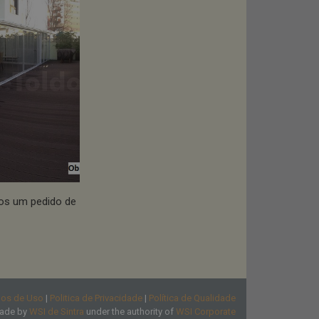
nos um pedido de
mos de Uso
|
Politica de Privacidade
|
Política de Qualidade
ade by
WSI de Sintra
under the authority of
WSI Corporate