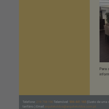
Para 
infor
Telefone:
219 758 190
Telemóvel:
936 441 165
(Custo de uma
tarifário.) Email:
arquitetoldos@arquitetoldos.com.pt