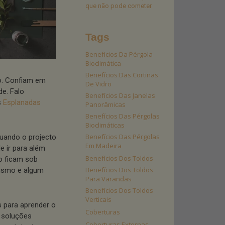
que não pode cometer
Tags
Benefícios Da Pérgola
Bioclimática
Benefícios Das Cortinas
o. Confiam em
De Vidro
de. Falo
Benefícios Das Janelas
s
Esplan
a
das
Panorâmicas
Benefícios Das Pérgolas
Bioclimáticas
Benefícios Das Pérgolas
uando o projecto
Em Madeira
e ir para além
Benefícios Dos Toldos
o ficam sob
Benefícios Dos Toldos
lismo e algum
Para Varandas
Benefícios Dos Toldos
Verticais
 para aprender o
Coberturas
 soluções
Coberturas Externas