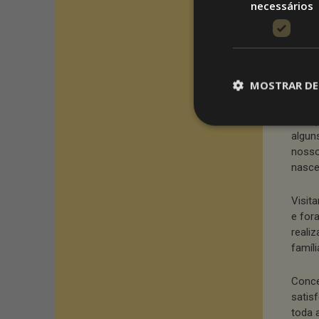
necessários
Oliveir
Quise
extre
muita
MOSTRAR DE
O cli
terra
algun
nosso
nasce
Visit
e for
realiz
famíl
Conce
satis
toda 