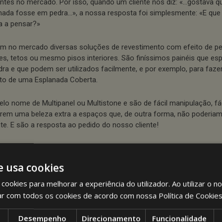
entes no mercado. Por isso, quando um cliente nos diz: «…gostava q
nada fosse em pedra…», a nossa resposta foi simplesmente: «E que 
a a pensar?»
em no mercado diversas soluções de revestimento com efeito de ped
es, tetos ou mesmo pisos interiores. São finíssimos painéis que es
dra e que podem ser utilizados facilmente, e por exemplo, para faze
to de uma Esplanada Coberta.
elo nome de Multipanel ou Multistone e são de fácil manipulação, fác
rem uma beleza extra a espaços que, de outra forma, não poderia
nte. E são a resposta ao pedido do nosso cliente!
o pensar em criar um Prolongamento de Espaço na sua casa ou f
nada Coberta no seu café ou restaurante, não hesite, ligue (219 758
e usa cookies
o de contacto
através do nosso website.
cookies para melhorar a experiência do utilizador. Ao utilizar o n
ar com todos os cookies de acordo com nossa Política de Cookie
DELAÇÃO DE ESPAÇO EM LISBOA
Desempenho
Direcionamento
Funcionalidade