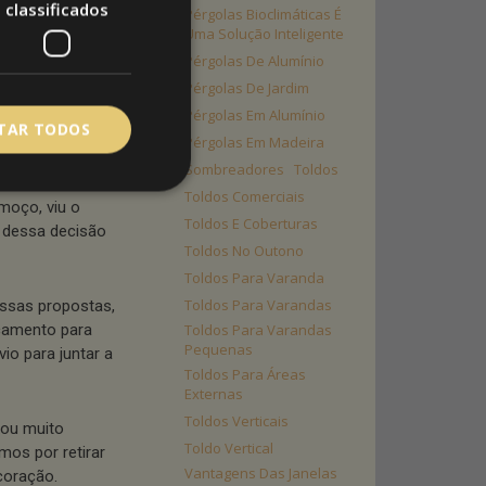
classificados
Pérgolas Bioclimáticas É
Uma Solução Inteligente
Pérgolas De Alumínio
liente
s espelhar
Pérgolas De Jardim
Pérgolas Em Alumínio
ITAR TODOS
Pérgolas Em Madeira
 que tinha no seu
Sombreadores
Toldos
s. Consultou
Toldos Comerciais
moço, viu o
Toldos E Coberturas
e dessa decisão
Toldos No Outono
Toldos Para Varanda
Toldos Para Varandas
ssas propostas,
Toldos Para Varandas
rçamento para
Pequenas
vio para juntar a
Toldos Para Áreas
Externas
Toldos Verticais
xou muito
Toldo Vertical
mos por retirar
Vantagens Das Janelas
coração.