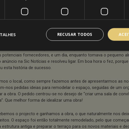
os Queirós
04
Mar
2014
mos partilhar esta obra consigo porque, para além de ter deixado o c
mamente satisfeito, foi para nós um bom desafio, onde conseguimo
s das nossas competências neste mercado.
TALHES
RECUSAR TODOS
ACE
ente, residente na cidade de Lisboa, decidiu que a estrutura em ferro
ço, bem como a decoração do mesmo, precisavam de ser renovado
s potenciais fornecedores, e um dia, enquanto tomava o pequeno al
 anúncio na Sic Notícias e resolveu ligar. Em boa hora o fez, porqu
u esta história de sucesso.
amos o local, como sempre fazemos antes de apresentarmos as no
am-nos pedidas ideias para remodelar o espaço, seguidas de um o
ar a obra. O pedido centrou-se no desejo de “criar uma sala de conví
ia”. Que melhor forma de idealizar uma obra!
bemos o projecto e ganhamos a obra, o que naturalmente nos dei
feitos. O espaço foi então totalmente remodelado, pelo que começa
a estrutura antiga e preparar o terraço para os novos materiais e de