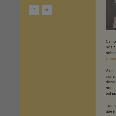
Os no
nós e
sobre
Cober
Ainda
consi
disso
nossa
brilh
Todos
que n