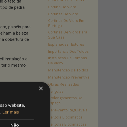
ue o teto da
Cortina De Vidro
tipo de pedra
Cortinas De Vidro
Cortinas De Vidro Em
Portugal
ra, painéis para
Cortinas De Vidro Para
pelham a beleza
Sua Casa
r a cobertura de
Esplanadas
Estores
Importância Dos Toldos
Instalação De Cortinas
il instalação e
De Vidro
m ter o mesmo
Manutenção De Toldos
Manutenção Preventiva
Obras Realizadas
azer uma
×
 190) ou envie um
Pergolas
Prolongamentos De
Espaço
osso website,
Pára-Vento Reguláveis
s.
Ler mais
Pérgola Bioclimática
Pérgolas Bioclimáticas
Não