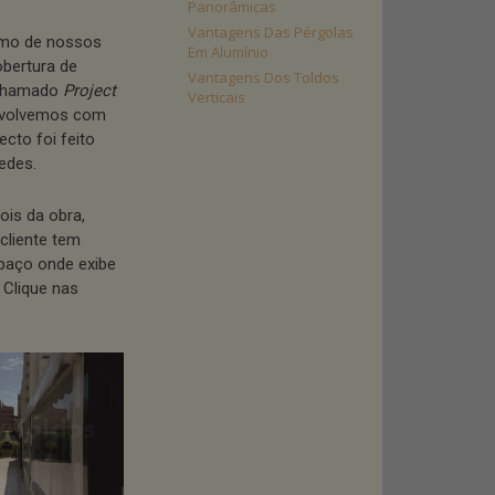
Panorâmicas
Vantagens Das Pérgolas
omo de nossos
Em Alumínio
obertura de
Vantagens Dos Toldos
 chamado
Project
Verticais
nvolvemos com
tecto foi feito
edes.
ois da obra,
cliente tem
spaço onde exibe
 Clique nas