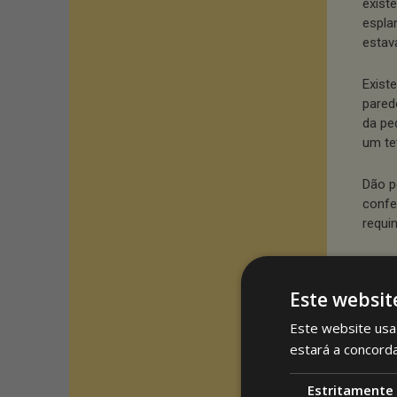
exist
espla
estav
Exist
pared
da pe
um te
Dão p
confe
requi
Quand
Espla
Este websit
pedid
Este website usa 
estará a concord
REMO
Estritamente