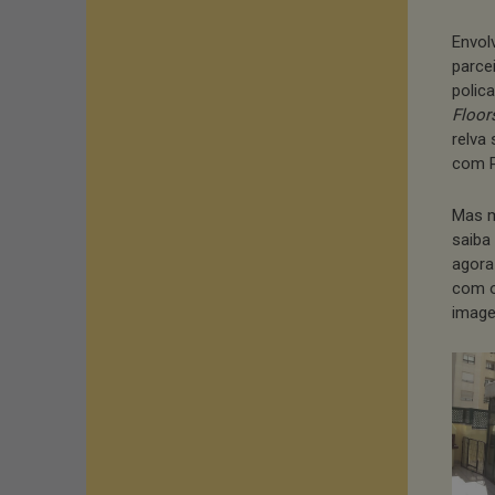
Envol
parce
polic
Floor
relva
com P
Mas m
saiba
agora
com o
image