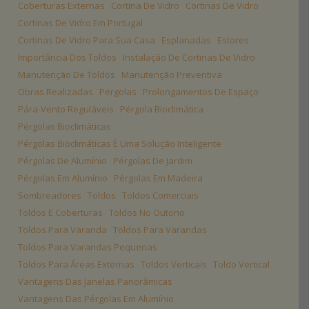
Coberturas Externas
Cortina De Vidro
Cortinas De Vidro
Cortinas De Vidro Em Portugal
Cortinas De Vidro Para Sua Casa
Esplanadas
Estores
Importância Dos Toldos
Instalação De Cortinas De Vidro
Manutenção De Toldos
Manutenção Preventiva
Obras Realizadas
Pergolas
Prolongamentos De Espaço
Pára-Vento Reguláveis
Pérgola Bioclimática
Pérgolas Bioclimáticas
Pérgolas Bioclimáticas É Uma Solução Inteligente
Pérgolas De Alumínio
Pérgolas De Jardim
Pérgolas Em Alumínio
Pérgolas Em Madeira
Sombreadores
Toldos
Toldos Comerciais
Toldos E Coberturas
Toldos No Outono
Toldos Para Varanda
Toldos Para Varandas
Toldos Para Varandas Pequenas
Toldos Para Áreas Externas
Toldos Verticais
Toldo Vertical
Vantagens Das Janelas Panorâmicas
Vantagens Das Pérgolas Em Alumínio