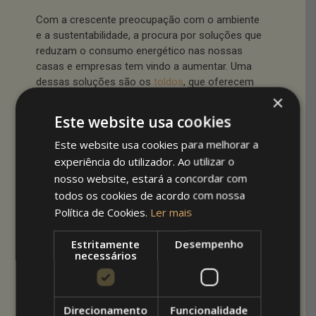
Com a crescente preocupação com o ambiente
e a sustentabilidade, a procura por soluções que
reduzam o consumo energético nas nossas
casas e empresas tem vindo a aumentar. Uma
dessas soluções são os
toldos
, que oferecem
uma barreira eficaz contra o calor e o sol, ao
×
mesmo tempo que proporcionam uma maior
Este website usa cookies
eficiência energética.
Este website usa cookies para melhorar a
experiência do utilizador. Ao utilizar o
Veja como os toldos contribuem para a
proteção solar, como ajudam a reduzir o calor
nosso website, estará a concordar com
dentro de edifícios e, consequentemente, como
todos os cookies de acordo com nossa
impactam positivamente a eficiência energética.
Política de Cookies.
Ler mais
O que são toldos e
Estritamente
Desempenho
necessários
qual a sua
função?
Direcionamento
Funcionalidade