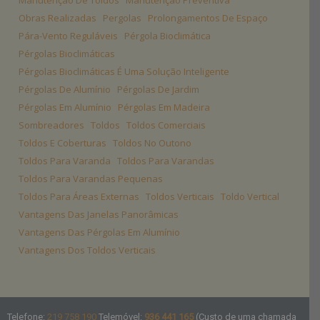
Manutenção De Toldos
Manutenção Preventiva
Obras Realizadas
Pergolas
Prolongamentos De Espaço
Pára-Vento Reguláveis
Pérgola Bioclimática
Pérgolas Bioclimáticas
Pérgolas Bioclimáticas É Uma Solução Inteligente
Pérgolas De Alumínio
Pérgolas De Jardim
Pérgolas Em Alumínio
Pérgolas Em Madeira
Sombreadores
Toldos
Toldos Comerciais
Toldos E Coberturas
Toldos No Outono
Toldos Para Varanda
Toldos Para Varandas
Toldos Para Varandas Pequenas
Toldos Para Áreas Externas
Toldos Verticais
Toldo Vertical
Vantagens Das Janelas Panorâmicas
Vantagens Das Pérgolas Em Alumínio
Vantagens Dos Toldos Verticais
Telefone:
219 758 190
Telemóvel:
936 441 165
(Custo de uma chamada