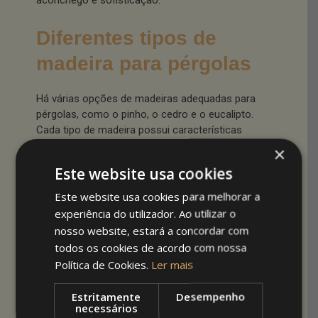
aconchego e sofisticação.
Diferentes tipos de
madeira para pérgolas
Há várias opções de madeiras adequadas para
pérgolas, como o pinho, o cedro e o eucalipto.
Cada tipo de madeira possui características
únicas em termos de cor, durabilidade e
×
resistência aos elementos, sendo importante
Este website usa cookies
escolher aquela que melhor se adapta ao clima
da sua região e à estética desejada.
Este website usa cookies para melhorar a
experiência do utilizador. Ao utilizar o
Proteção e sombra com
nosso website, estará a concordar com
todos os cookies de acordo com nossa
estilo
Política de Cookies.
Ler mais
Embora as pérgolas sejam estruturas abertas, é
Estritamente
Desempenho
possível aumentar a sua capacidade de
necessários