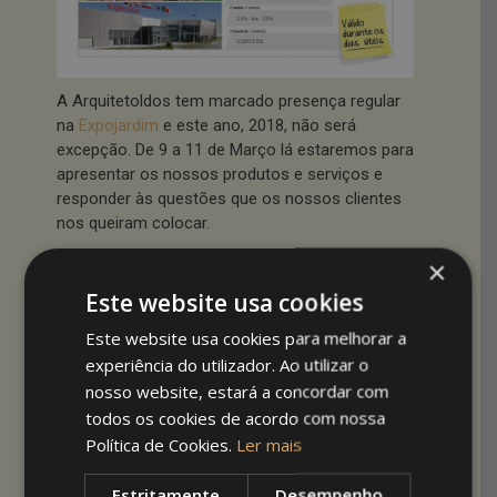
A Arquitetoldos tem marcado presença regular
na
Expojardim
e este ano, 2018, não será
excepção. De 9 a 11 de Março lá estaremos para
apresentar os nossos produtos e serviços e
responder às questões que os nossos clientes
nos queiram colocar.
×
A participação da Arquitetoldos neste Feira
Este website usa cookies
anual é importante para a empresa porque nos
permite apresentar algumas novidades ao
Este website usa cookies para melhorar a
mercado, mas também porque é uma
experiência do utilizador. Ao utilizar o
oportunidade de falar pessoalmente com
nosso website, estará a concordar com
algumas das pessoas que nos conhecem
todos os cookies de acordo com nossa
através do nosso site e que ali nos dão o prazer
Política de Cookies.
Ler mais
da sua presença.
Estritamente
Desempenho