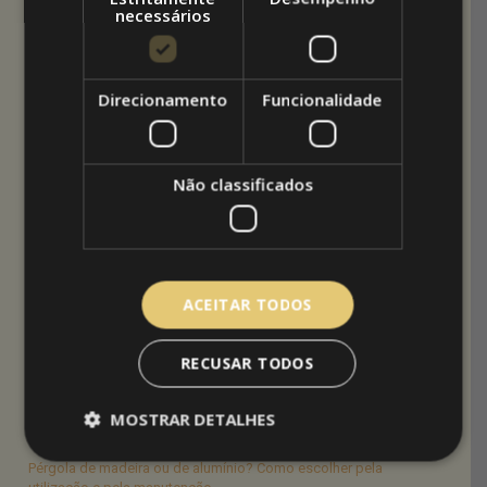
A Expojardim terá lugar na
ExpoSalão / Batalha
e
necessários
irá realizar-se entre sexta-feira, dia 9 de Março,
e Domingo, dia 11 de Março, sempre entre as
10h e as 20h.
Direcionamento
Funcionalidade
Aproveitamos este texto para sugerir que
clique
neste link
para aceder ao Convite Oficial da
Expojardim. Inscreva-se e venha visitar-nos!
Não classificados
ACEITAR TODOS
Artigos recentes
RECUSAR TODOS
Nortada no verão: como proteger o terraço do vento da tarde na
costa
Toldo para varanda: como escolher segundo a orientação e o
MOSTRAR DETALHES
vento
Pérgola de madeira ou de alumínio? Como escolher pela