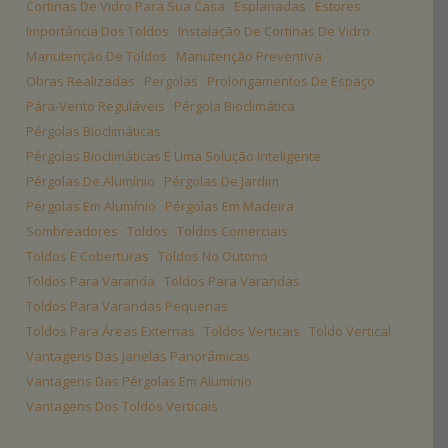
Cortinas De Vidro Para Sua Casa
Esplanadas
Estores
Importância Dos Toldos
Instalação De Cortinas De Vidro
Manutenção De Toldos
Manutenção Preventiva
Obras Realizadas
Pergolas
Prolongamentos De Espaço
Pára-Vento Reguláveis
Pérgola Bioclimática
Pérgolas Bioclimáticas
Pérgolas Bioclimáticas É Uma Solução Inteligente
Pérgolas De Alumínio
Pérgolas De Jardim
Pérgolas Em Alumínio
Pérgolas Em Madeira
Sombreadores
Toldos
Toldos Comerciais
Toldos E Coberturas
Toldos No Outono
Toldos Para Varanda
Toldos Para Varandas
Toldos Para Varandas Pequenas
Toldos Para Áreas Externas
Toldos Verticais
Toldo Vertical
Vantagens Das Janelas Panorâmicas
Vantagens Das Pérgolas Em Alumínio
Vantagens Dos Toldos Verticais