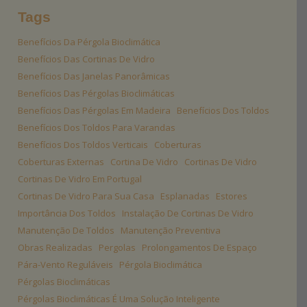
Tags
Benefícios Da Pérgola Bioclimática
Benefícios Das Cortinas De Vidro
Benefícios Das Janelas Panorâmicas
Benefícios Das Pérgolas Bioclimáticas
Benefícios Das Pérgolas Em Madeira
Benefícios Dos Toldos
Benefícios Dos Toldos Para Varandas
Benefícios Dos Toldos Verticais
Coberturas
Coberturas Externas
Cortina De Vidro
Cortinas De Vidro
Cortinas De Vidro Em Portugal
Cortinas De Vidro Para Sua Casa
Esplanadas
Estores
Importância Dos Toldos
Instalação De Cortinas De Vidro
Manutenção De Toldos
Manutenção Preventiva
Obras Realizadas
Pergolas
Prolongamentos De Espaço
Pára-Vento Reguláveis
Pérgola Bioclimática
Pérgolas Bioclimáticas
Pérgolas Bioclimáticas É Uma Solução Inteligente