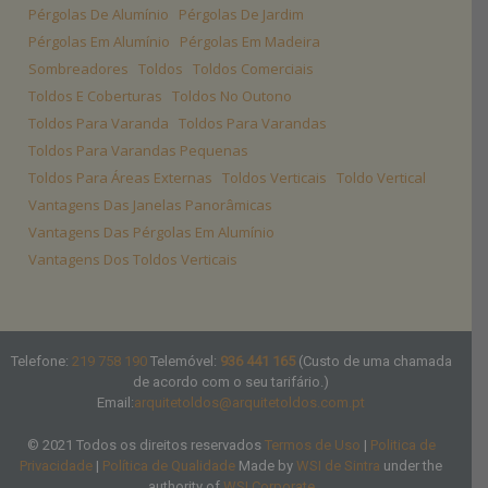
Pérgolas De Alumínio
Pérgolas De Jardim
Pérgolas Em Alumínio
Pérgolas Em Madeira
Sombreadores
Toldos
Toldos Comerciais
Toldos E Coberturas
Toldos No Outono
Toldos Para Varanda
Toldos Para Varandas
Toldos Para Varandas Pequenas
Toldos Para Áreas Externas
Toldos Verticais
Toldo Vertical
Vantagens Das Janelas Panorâmicas
Vantagens Das Pérgolas Em Alumínio
Vantagens Dos Toldos Verticais
Telefone:
219 758 190
Telemóvel:
936 441 165
(Custo de uma chamada
de acordo com o seu tarifário.)
Email:
arquitetoldos@arquitetoldos.com.pt
© 2021 Todos os direitos reservados
Termos de Uso
|
Politica de
Privacidade
|
Política de Qualidade
Made by
WSI de Sintra
under the
authority of
WSI Corporate