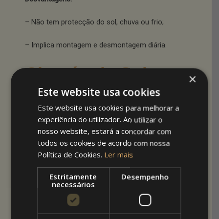
– Não tem protecção do sol, chuva ou frio;
– Implica montagem e desmontagem diária.
Chapéu de Sol
×
Este website usa cookies
Vantagens:
Este website usa cookies para melhorar a
– Protecção do sol para conforto do cliente;
experiência do utilizador. Ao utilizar o
nosso website, estará a concordar com
-Maior facilidade de integração com a
todos os cookies de acordo com nossa
arquitectura exterior, facilitando aprovações
Política de Cookies.
Ler mais
camarárias;
Estritamente
Desempenho
– Embelezamento do espaço, tornando-o
necessários
apetecível sobretudo nos dias de sol.
Desvantagens: