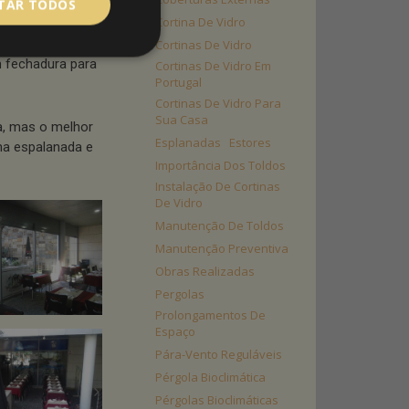
ITAR TODOS
Cortina De Vidro
ta e flexível e
 os paineis de
Cortinas De Vidro
m fechadura para
Cortinas De Vidro Em
Portugal
Cortinas De Vidro Para
Sua Casa
da, mas o melhor
Esplanadas
Estores
na espalanada e
Importância Dos Toldos
Instalação De Cortinas
De Vidro
Manutenção De Toldos
Manutenção Preventiva
Obras Realizadas
Pergolas
Prolongamentos De
Espaço
Pára-Vento Reguláveis
Pérgola Bioclimática
Pérgolas Bioclimáticas