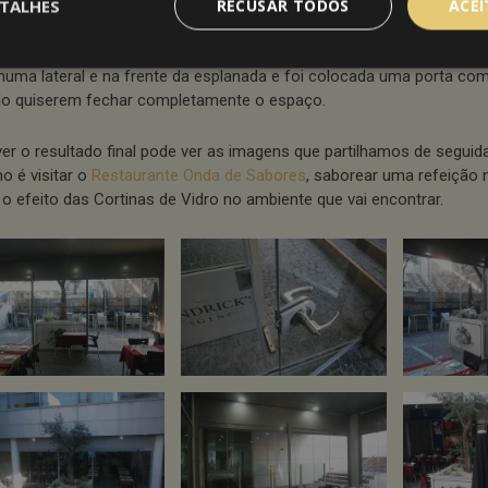
TALHES
RECUSAR TODOS
ACE
olha recaiu numas
Cortinas de Vidro
, solução ao mesmo tempo robus
ai ao encontro do desejado pelo Onda de Sabores. Foram colocados
 numa lateral e na frente da esplanada e foi colocada uma porta co
o quiserem fechar completamente o espaço.
ver o resultado final pode ver as imagens que partilhamos de segui
 é visitar o
Restaurante Onda de Sabores
, saborear uma refeição 
r o efeito das Cortinas de Vidro no ambiente que vai encontrar.