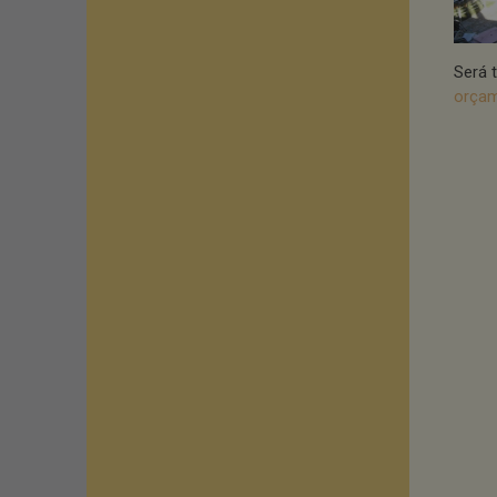
Será 
orçam