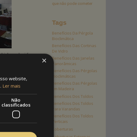
que não pode cometer
Tags
Benefícios Da Pérgola
Bioclimática
Benefícios Das Cortinas
De Vidro
Lisboa, decidiu
Benefícios Das Janelas
×
Panorâmicas
Benefícios Das Pérgolas
ada para os
Bioclimáticas
osso website,
itos
Benefícios Das Pérgolas
s.
Ler mais
Em Madeira
nto para que a
Benefícios Dos Toldos
Não
Benefícios Dos Toldos
classificados
Para Varandas
lizar mais o
Benefícios Dos Toldos
quitetoldos. A
Verticais
 exige, mas
Coberturas
om tempo.
Coberturas Externas