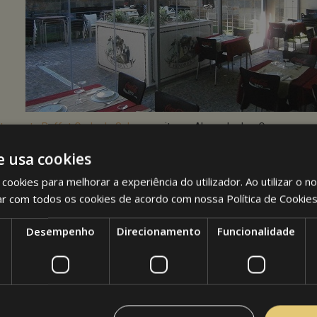
taurante Buffet Onda de Sabores
, sito na Alameda dos Oceanos em 
ngar e fechar a sua esplanada com Cortinas de Vidro.
e usa cookies
taurante conta com um espaço amplo no interior e com uma esplan
cookies para melhorar a experiência do utilizador. Ao utilizar o n
tes que preferem comer ao ar livre. Contudo, como acontece em mu
ar com todos os cookies de acordo com nossa Política de Cookie
elecimentos comerciais, basta começar a chover ou fazer algum ve
ada fique inutilizada.
Desempenho
Direcionamento
Funcionalidade
 intuito de prestar um melhor serviço aos seus clientes e de rentabi
o disponível, o restaurante Onda de Sabores pediu uma solução à Ar
ão deveria possibilitar fechar a espalanada quando o tempo assim o
ia igualmente deixar que a esplanada ficasse aberta quando está b