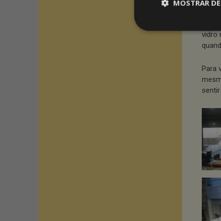
MOSTRAR DE
A esc
que v
vidro
quand
Para 
mesmo
senti