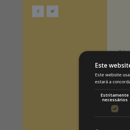
O
Res
prolo
Este websit
O res
Este website usa 
clien
estará a concord
estab
esplan
Estritamente
necessários
Com o
espaç
soluç
dever