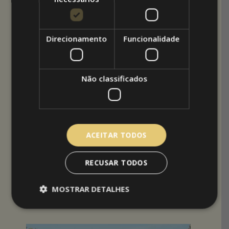
esplanada foram colocadas Guardas de Vidro e
para a cobertura foi desenhada uma estrutura
em ferro galvanizado e lacado para suportar
os
toldos horizon
que permitem abrir e fechar o
Direcionamento
Funcionalidade
espaço a gosto.
São inúmeras as
esplanadas cobertas
que a
Não classificados
Arquitetoldos tem feito ao longo de mais de 30
anos de atividade, e o mais engraçado é que
cada obra é única e adaptada ao desejo dos
proprietários os espaços. E é disso que nós
gostamos, de criar espaço de sombreamento
ACEITAR TODOS
personalizados e adequados aos objectivos de
cada cliente.
RECUSAR TODOS
Para criar a sua esplanada coberta
personalizada , ligue (
219 758 190
) ou envie
MOSTRAR DETALHES
um
pedido de contacto
através do nosso
website.