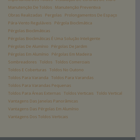
Manutenção De Toldos
Manutenção Preventiva
Obras Realizadas
Pergolas
Prolongamentos De Espaço
Pára-Vento Reguláveis
Pérgola Bioclimática
Pérgolas Bioclimáticas
Pérgolas Bioclimáticas É Uma Solução Inteligente
Pérgolas De Alumínio
Pérgolas De Jardim
Pérgolas Em Alumínio
Pérgolas Em Madeira
Sombreadores
Toldos
Toldos Comerciais
Toldos E Coberturas
Toldos No Outono
Toldos Para Varanda
Toldos Para Varandas
Toldos Para Varandas Pequenas
Toldos Para Áreas Externas
Toldos Verticais
Toldo Vertical
Vantagens Das Janelas Panorâmicas
Vantagens Das Pérgolas Em Alumínio
Vantagens Dos Toldos Verticais