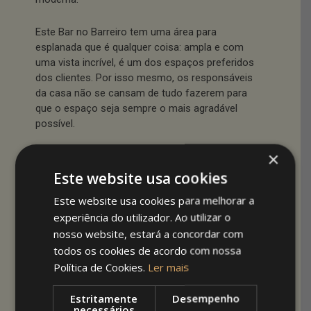
Este Bar no Barreiro tem uma área para
esplanada que é qualquer coisa: ampla e com
uma vista incrível, é um dos espaços preferidos
dos clientes. Por isso mesmo, os responsáveis
da casa não se cansam de tudo fazerem para
que o espaço seja sempre o mais agradável
possível.
×
Se no Inverno a opção passa muitas vezes por
tornar a esplanada aquecida, para o Verão a
Este website usa cookies
solução requer a criação de um ambiente
Este website usa cookies para melhorar a
sombreado e protegido do vento que por vezes
experiência do utilizador. Ao utilizar o
sopra. Foi por isso que o Camarro Lounge
contratou os serviços da Arquitetoldos.
nosso website, estará a concordar com
todos os cookies de acordo com nossa
Começamos por elevar a esplanada com uma
Política de Cookies.
Ler mais
estrutura forrada com policarbonato na lateriais
e deck composito para o chão. Na lateral da
Estritamente
Desempenho
necessários