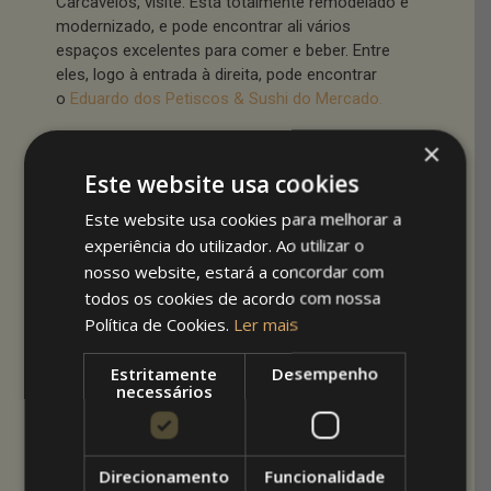
Carcavelos, visite. Está totalmente remodelado e
modernizado, e pode encontrar ali vários
espaços excelentes para comer e beber. Entre
eles, logo à entrada à direita, pode encontrar
o
Eduardo dos Petiscos & Sushi do Mercado.
×
O restaurante conta com um espaço totalmente
ao ar livre, mas também com uma esplanada
Este website usa cookies
coberta, a obra realizada pela Arquitetoldos.
Este website usa cookies para melhorar a
Esta esplanada foi construída com caixilharia de
experiência do utilizador. Ao utilizar o
alumínio e vidro duplo, com portas de correr que
nosso website, estará a concordar com
podem ser abertas e fechadas à medida das
condições climatéricas.
todos os cookies de acordo com nossa
Política de Cookies.
Ler mais
A cobertura da esplanada foi feita com
painel
sandwich
e foi forrada com
pladur
com
Estritamente
Desempenho
necessários
projectores embutidos. Tudo para criar um
ambiente acolhedor, confortável e apetecível.
Veja o vídeo para ver a obra com mais detalhe.
Direcionamento
Funcionalidade