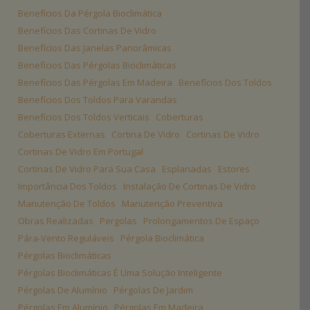
Benefícios Da Pérgola Bioclimática
Benefícios Das Cortinas De Vidro
Benefícios Das Janelas Panorâmicas
Benefícios Das Pérgolas Bioclimáticas
Benefícios Das Pérgolas Em Madeira
Benefícios Dos Toldos
Benefícios Dos Toldos Para Varandas
Benefícios Dos Toldos Verticais
Coberturas
Coberturas Externas
Cortina De Vidro
Cortinas De Vidro
Cortinas De Vidro Em Portugal
Cortinas De Vidro Para Sua Casa
Esplanadas
Estores
Importância Dos Toldos
Instalação De Cortinas De Vidro
Manutenção De Toldos
Manutenção Preventiva
Obras Realizadas
Pergolas
Prolongamentos De Espaço
Pára-Vento Reguláveis
Pérgola Bioclimática
Pérgolas Bioclimáticas
Pérgolas Bioclimáticas É Uma Solução Inteligente
Pérgolas De Alumínio
Pérgolas De Jardim
Pérgolas Em Alumínio
Pérgolas Em Madeira