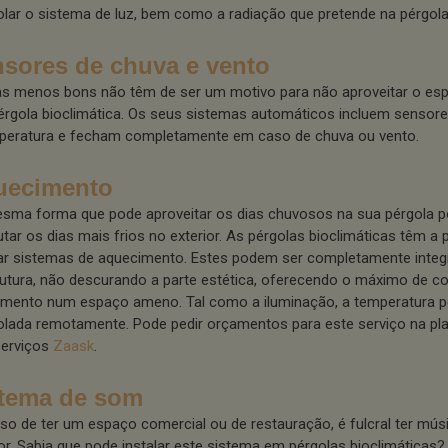
olar o sistema de luz, bem como a radiação que pretende na pérgola
sores de chuva e vento
as menos bons não têm de ser um motivo para não aproveitar o esp
érgola bioclimática. Os seus sistemas automáticos incluem sensor
peratura e fecham completamente em caso de chuva ou vento.
uecimento
sma forma que pode aproveitar os dias chuvosos na sua pérgola
utar os dias mais frios no exterior. As pérgolas bioclimáticas têm a 
lar sistemas de aquecimento. Estes podem ser completamente integ
rutura, não descurando a parte estética, oferecendo o máximo de c
amento num espaço ameno. Tal como a iluminação, a temperatura p
olada remotamente. Pode pedir orçamentos para este serviço na pl
serviços
Zaask
.
tema de som
so de ter um espaço comercial ou de restauração, é fulcral ter mú
ior. Sabia que pode instalar este sistema em pérgolas bioclimáticas