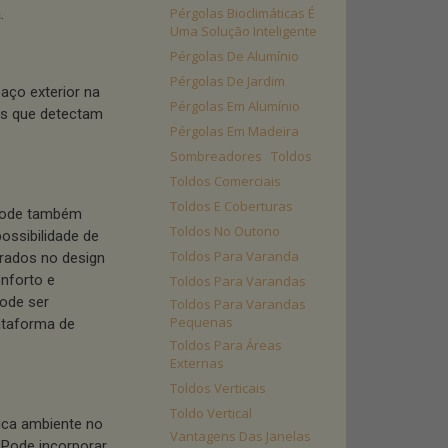
Pérgolas Bioclimáticas É
.
Uma Solução Inteligente
Pérgolas De Alumínio
Pérgolas De Jardim
aço exterior na
Pérgolas Em Alumínio
es que detectam
Pérgolas Em Madeira
Sombreadores
Toldos
Toldos Comerciais
Toldos E Coberturas
 pode também
Toldos No Outono
possibilidade de
Toldos Para Varanda
rados no design
onforto e
Toldos Para Varandas
ode ser
Toldos Para Varandas
Pequenas
ataforma de
Toldos Para Áreas
Externas
Toldos Verticais
Toldo Vertical
sica ambiente no
Vantagens Das Janelas
? Pode incorporar