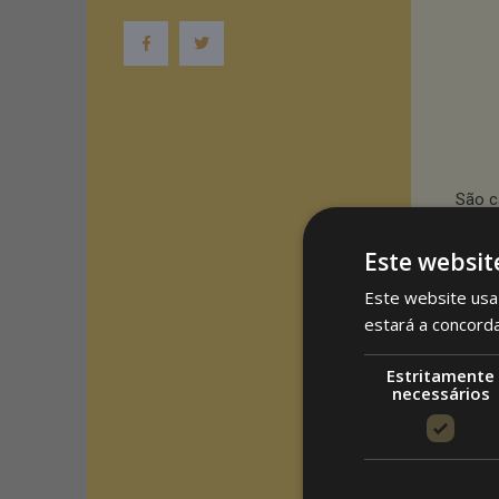
São c
optam
toldo
Este websit
elega
Este website usa 
possí
noite
estará a concord
parti
const
Estritamente
necessários
com q
Há mu
clien
funci