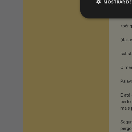
MOSTRAR DE
Ao qu
«pér·g
(itali
subst
O mes
Palav
É até
certo
mais 
Segun
pergo