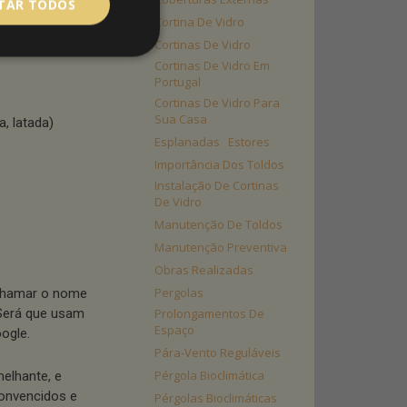
ITAR TODOS
Cortina De Vidro
em
pérgola
:
Cortinas De Vidro
Cortinas De Vidro Em
Portugal
Cortinas De Vidro Para
Sua Casa
a, latada)
Esplanadas
Estores
Importância Dos Toldos
Instalação De Cortinas
De Vidro
Manutenção De Toldos
Manutenção Preventiva
Obras Realizadas
Pergolas
 chamar o nome
 Será que usam
Prolongamentos De
Espaço
ogle.
Pára-Vento Reguláveis
Pérgola Bioclimática
elhante, e
onvencidos e
Pérgolas Bioclimáticas