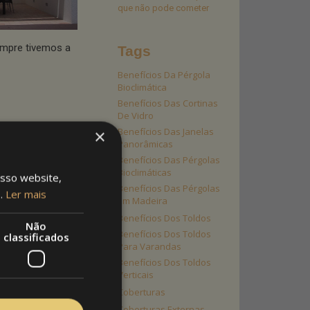
que não pode cometer
empre tivemos a
Tags
Benefícios Da Pérgola
Bioclimática
Benefícios Das Cortinas
De Vidro
Benefícios Das Janelas
×
Panorâmicas
Benefícios Das Pérgolas
a, latada)
Bioclimáticas
osso website,
Benefícios Das Pérgolas
s.
Ler mais
Em Madeira
Benefícios Dos Toldos
Não
Benefícios Dos Toldos
classificados
Para Varandas
am barrotes que
Benefícios Dos Toldos
Verticais
Coberturas
Coberturas Externas