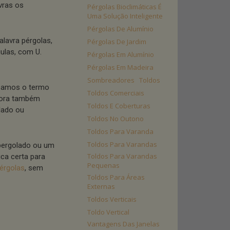
vras os
Pérgolas Bioclimáticas É
Uma Solução Inteligente
Pérgolas De Alumínio
lavra pérgolas,
Pérgolas De Jardim
ulas, com U.
Pérgolas Em Alumínio
Pérgolas Em Madeira
Sombreadores
Toldos
lizamos o termo
Toldos Comerciais
gora também
Toldos E Coberturas
lado ou
Toldos No Outono
Toldos Para Varanda
Toldos Para Varandas
 pergolado ou um
Toldos Para Varandas
ica certa para
Pequenas
érgolas
, sem
Toldos Para Áreas
Externas
Toldos Verticais
Toldo Vertical
Vantagens Das Janelas