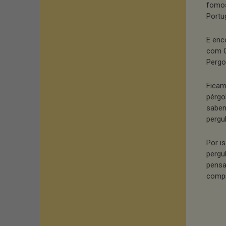
fomos
Portu
E enc
com O
Pergo
Ficam
pérgo
sabem
pergu
Por i
pergu
pensa
comp