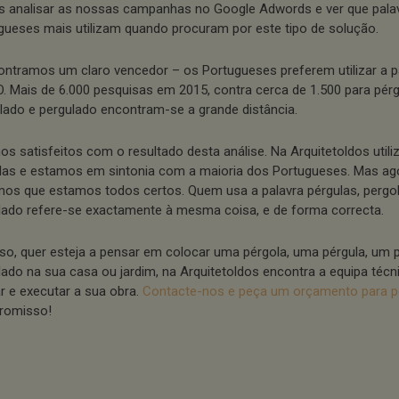
 analisar as nossas campanhas no Google Adwords e ver que pala
gueses mais utilizam quando procuram por este tipo de solução.
ontramos um claro vencedor – os Portugueses preferem utilizar a pa
. Mais de 6.000 pesquisas em 2015, contra cerca de 1.500 para pérg
lado e pergulado encontram-se a grande distância.
os satisfeitos com o resultado desta análise. Na Arquitetoldos uti
las e estamos em sintonia com a maioria dos Portugueses. Mas a
os que estamos todos certos. Quem usa a palavra pérgulas, pergo
lado refere-se exactamente à mesma coisa, e de forma correcta.
sso, quer esteja a pensar em colocar uma pérgola, uma pérgula, um
lado na sua casa ou jardim, na Arquitetoldos encontra a equipa técn
r e executar a sua obra.
Contacte-nos e peça um orçamento para p
romisso!