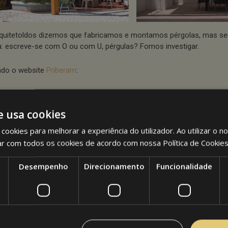
quitetoldos dizemos que fabricamos e montamos pérgolas, mas s
a: escreve-se com O ou com U, pérgulas? Fomos investigar.
do o website
Priberam
:
u·la
e usa cookies
ano pergola, do latim pergula, -ae, construção saliente, balcão, varand
cookies para melhorar a experiência do utilizador. Ao utilizar o n
antivo feminino
ar com todos os cookies de acordo com nossa Política de Cookie
Desempenho
Direcionamento
Funcionalidade
pécie de ramada para arbustos e trepadeiras.
leria, balcão ou terraço afastado da parede, com pilares que suport
 ser cobertos por trepadeiras, toldos, etc. = PERGULADO
imo Geral:
PÉRGOLA
»