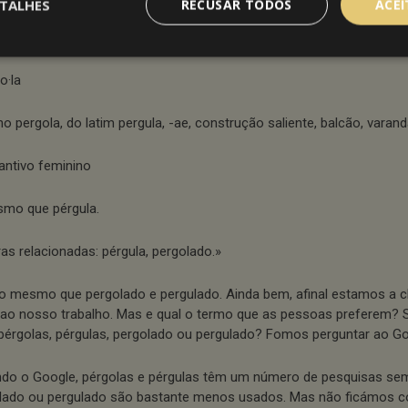
TALHES
RECUSAR TODOS
ACE
e parece são sinónimos. Seguimos o link e fomos ver o que dizia 
o·la
ano pergola, do latim pergula, -ae, construção saliente, balcão, varand
antivo feminino
mo que pérgula.
ras relacionadas: pérgula, pergolado.»
 o mesmo que pergolado e pergulado. Ainda bem, afinal estamos a
 ao nosso trabalho. Mas e qual o termo que as pessoas preferem?
pérgolas, pérgulas, pergolado ou pergulado? Fomos perguntar ao Go
do o Google, pérgolas e pérgulas têm um número de pesquisas sem
lado ou pergulado são bastante menos usados. Mas não ficámos c