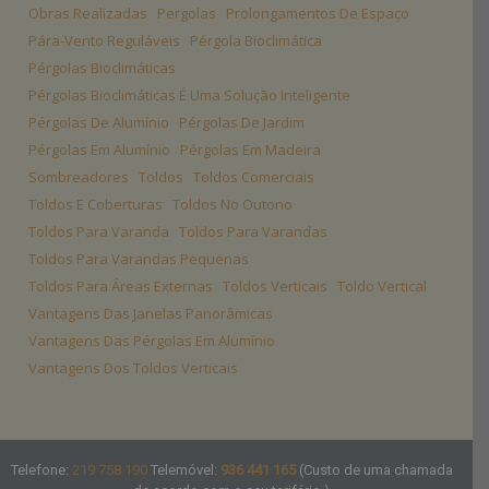
Obras Realizadas
Pergolas
Prolongamentos De Espaço
Pára-Vento Reguláveis
Pérgola Bioclimática
Pérgolas Bioclimáticas
Pérgolas Bioclimáticas É Uma Solução Inteligente
Pérgolas De Alumínio
Pérgolas De Jardim
Pérgolas Em Alumínio
Pérgolas Em Madeira
Sombreadores
Toldos
Toldos Comerciais
Toldos E Coberturas
Toldos No Outono
Toldos Para Varanda
Toldos Para Varandas
Toldos Para Varandas Pequenas
Toldos Para Áreas Externas
Toldos Verticais
Toldo Vertical
Vantagens Das Janelas Panorâmicas
Vantagens Das Pérgolas Em Alumínio
Vantagens Dos Toldos Verticais
Telefone:
219 758 190
Telemóvel:
936 441 165
(Custo de uma chamada