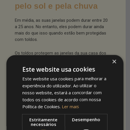
pelo sol e pela chuva
Em média, as suas janelas podem durar entre 20
a 25 anos. No entanto, eles podem durar ainda
mais do que isso quando estão bem protegidas
com toldos.
Os toldos protegem as janelas da sua casa dos
×
fortes raios ultravioleta do sol e de outros
elementos externos, incluindo água da chuva.
Este website usa cookies
Isto é especialmente relevante quando as
Este website usa cookies para melhorar a
janelas são de madeira, pois a água penetra na
madeira e com o tempo começam a surgir
experiência do utilizador. Ao utilizar o
rachas e fungos que danificam as janelas.
nosso website, estará a concordar com
todos os cookies de acordo com nossa
Os toldos de tecido protegem as janelas de sua
Política de Cookies.
Ler mais
casa dos raios ultravioleta do sol e da água da
chuva. Escolha toldos de tecido coberto com
Estritamente
Desempenho
necessários
um revestimento à prova d’água para proteção