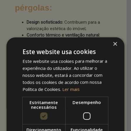
pérgolas:
Design sofisticado:
Contribuem para a
valorização estética do imóvel;
Conforto térmico e ventilação natural:
Especialmente nas pérgolas bioclimáticas;
×
Criação de ambientes distintos:
Permitem
Este website usa cookies
delimitar zonas de estar, refeições ou
Este website usa cookies para melhorar a
lazer;
Adição de acessórios:
Como cortinas
experiência do utilizador. Ao utilizar o
laterais, painéis de vidro ou iluminação
nosso website, estará a concordar com
decorativa.
todos os cookies de acordo com nossa
Política de Cookies.
Ler mais
Qual é a melhor
Estritamente
Desempenho
necessários
opção para a sua
casa?
Direcionamento
Funcionalidade