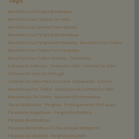
Tags
Benefícios Da Pérgola Bioclimática
Benefícios Das Cortinas De Vidro
Benefícios Das Janelas Panorâmicas
Benefícios Das Pérgolas Bioclimáticas
Benefícios Das Pérgolas Em Madeira
Benefícios Dos Toldos
Benefícios Dos Toldos Para Varandas
Benefícios Dos Toldos Verticais
Coberturas
Coberturas Externas
Cortina De Vidro
Cortinas De Vidro
Cortinas De Vidro Em Portugal
Cortinas De Vidro Para Sua Casa
Esplanadas
Estores
Importância Dos Toldos
Instalação De Cortinas De Vidro
Manutenção De Toldos
Manutenção Preventiva
Obras Realizadas
Pergolas
Prolongamentos De Espaço
Pára-Vento Reguláveis
Pérgola Bioclimática
Pérgolas Bioclimáticas
Pérgolas Bioclimáticas É Uma Solução Inteligente
Pérgolas De Alumínio
Pérgolas De Jardim