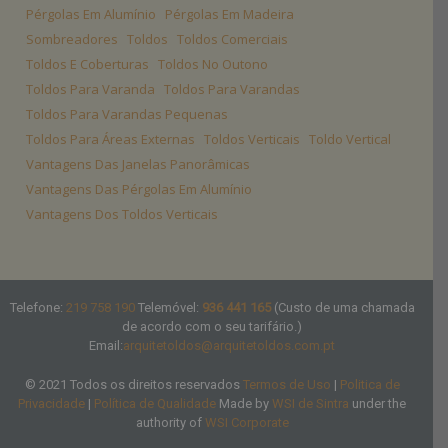
Pérgolas Em Alumínio
Pérgolas Em Madeira
Sombreadores
Toldos
Toldos Comerciais
Toldos E Coberturas
Toldos No Outono
Toldos Para Varanda
Toldos Para Varandas
Toldos Para Varandas Pequenas
Toldos Para Áreas Externas
Toldos Verticais
Toldo Vertical
Vantagens Das Janelas Panorâmicas
Vantagens Das Pérgolas Em Alumínio
Vantagens Dos Toldos Verticais
Telefone:
219 758 190
Telemóvel:
936 441 165
(Custo de uma chamada
de acordo com o seu tarifário.)
Email:
arquitetoldos@arquitetoldos.com.pt
© 2021 Todos os direitos reservados
Termos de Uso
|
Politica de
Privacidade
|
Política de Qualidade
Made by
WSI de Sintra
under the
authority of
WSI Corporate