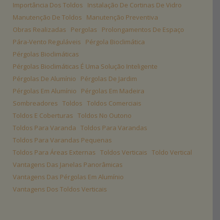
Importância Dos Toldos
Instalação De Cortinas De Vidro
Manutenção De Toldos
Manutenção Preventiva
Obras Realizadas
Pergolas
Prolongamentos De Espaço
Pára-Vento Reguláveis
Pérgola Bioclimática
Pérgolas Bioclimáticas
Pérgolas Bioclimáticas É Uma Solução Inteligente
Pérgolas De Alumínio
Pérgolas De Jardim
Pérgolas Em Alumínio
Pérgolas Em Madeira
Sombreadores
Toldos
Toldos Comerciais
Toldos E Coberturas
Toldos No Outono
Toldos Para Varanda
Toldos Para Varandas
Toldos Para Varandas Pequenas
Toldos Para Áreas Externas
Toldos Verticais
Toldo Vertical
Vantagens Das Janelas Panorâmicas
Vantagens Das Pérgolas Em Alumínio
Vantagens Dos Toldos Verticais