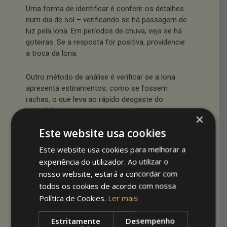
Uma forma de identificar é conferir os detalhes
num dia de sol – verificando se há passagem de
luz pela lona. Em períodos de chuva, veja se há
goteiras. Se a resposta for positiva, providencie
a troca da lona.
Outro método de análise é verificar se a lona
apresenta estiramentos, como se fossem
rachas, o que leva ao rápido desgaste do
material.
×
Este website usa cookies
Toldos para
Este website usa cookies para melhorar a
empresas: em
experiência do utilizador. Ao utilizar o
nosso website, estará a concordar com
quanto tempo é
todos os cookies de acordo com nossa
Política de Cookies.
Ler mais
preciso fazer a
Estritamente
Desempenho