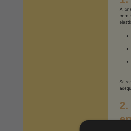
A lon
com o
elasti
Se re
adequ
2.
en
Os co