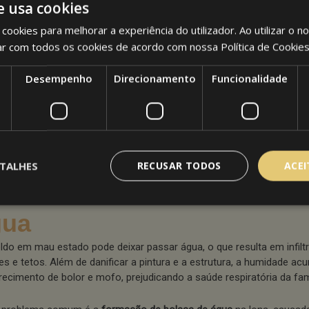
e usa cookies
mentais para a estabilidade e segurança dos toldos. Com o passar 
ntos podem apresentar:
cookies para melhorar a experiência do utilizador. Ao utilizar o n
ar com todos os cookies de acordo com nossa Política de Cookie
Ferrugem
devido à exposição à chuva e à humidade.
Peças soltas ou empenadas
, que dificultam o abrir e fechar do told
Desempenho
Direcionamento
Funcionalidade
Desgaste mecânico
, aumentando o risco de acidentes.
ar ferragens danificadas é perigoso. Um toldo mal fixado pode des
 forte e causar estragos. Se o problema já está avançado, o ideal é s
ura.
TALHES
RECUSAR TODOS
ACE
 Infiltrações e acumulação
gua
ldo em mau estado pode deixar passar água, o que resulta em infil
es e tetos. Além de danificar a pintura e a estrutura, a humidade a
recimento de bolor e mofo, prejudicando a saúde respiratória da famí