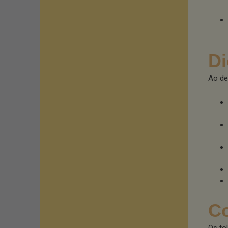
Di
Ao de
Co