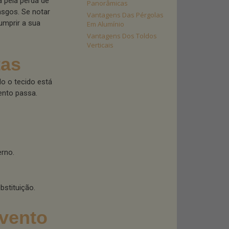
 pela perda de
Panorâmicas
asgos. Se notar
Vantagens Das Pérgolas
cumprir a sua
Em Alumínio
Vantagens Dos Toldos
Verticais
tas
o o tecido está
ento passa.
erno.
bstituição.
 vento