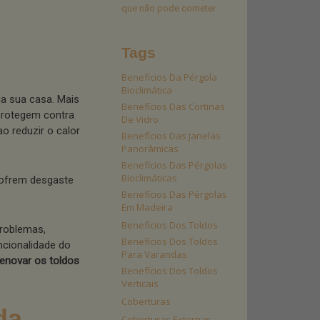
que não pode cometer
Tags
Benefícios Da Pérgola
Bioclimática
a sua casa. Mais
Benefícios Das Cortinas
 protegem contra
De Vidro
ao reduzir o calor
Benefícios Das Janelas
Panorâmicas
Benefícios Das Pérgolas
Bioclimáticas
ofrem desgaste
Benefícios Das Pérgolas
Em Madeira
Benefícios Dos Toldos
roblemas,
Benefícios Dos Toldos
cionalidade do
Para Varandas
renovar os toldos
Benefícios Dos Toldos
Verticais
Coberturas
da
Coberturas Externas