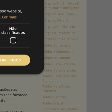
Pérgolas Bioclimáticas É
do tempo, estes
Uma Solução Inteligente
osso website,
Pérgolas De Alumínio
s.
Ler mais
Pérgolas De Jardim
o.
Pérgolas Em Alumínio
Não
classificados
Pérgolas Em Madeira
Sombreadores
Toldos
prender-se com o
Toldos Comerciais
ubstituir toda a
Toldos E Coberturas
Toldos No Outono
ITAR TODOS
Toldos Para Varanda
 de
Toldos Para Varandas
Toldos Para Varandas
Pequenas
Toldos Para Áreas
trações nas
Externas
cumulada favorece
Toldos Verticais
lia.
Toldo Vertical
Vantagens Das Janelas