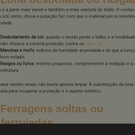
a é a parte mais visível e também a mais exposta do toldo. O conta
 sol, vento, chuva e poluição faz com que o material perca resistên
cidade.
Desbotamento da cor
: quando o tecido perde o brilho e a tonalidade,
não oferece a mesma proteção contra os
raios UV
.
Manchas e mofo
: indícios de humidade acumulada e de que a lona 
bom estado.
Rasgos ou furos
: mesmo pequenos, comprometem a vedação e a d
estrutura.
parar nestes sinais, não basta apenas limpar. A substituição da lona
ada para recuperar a proteção e o aspeto estético.
 Ferragens soltas ou
ferrujadas
mponentes metálicos, como parafusos, suportes e braços de sust