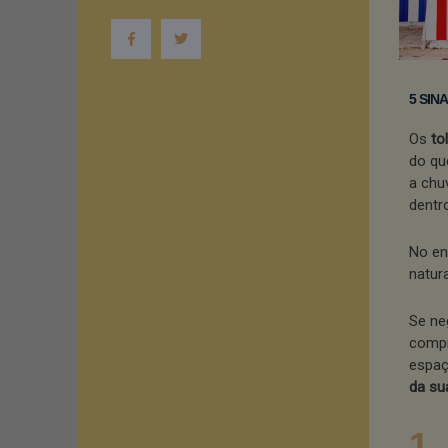
5 SIN
Os
to
do qu
a chuv
dentr
No en
natur
Se ne
compr
espaç
da su
1.