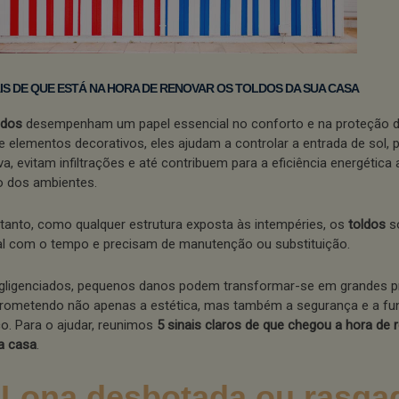
AIS DE QUE ESTÁ NA HORA DE RENOVAR OS TOLDOS DA SUA CASA
ldos
desempenham um papel essencial no conforto e na proteção d
e elementos decorativos, eles ajudam a controlar a entrada de sol,
a, evitam infiltrações e até contribuem para a eficiência energética 
o dos ambientes.
tanto, como qualquer estrutura exposta às intempéries, os
toldos
s
al com o tempo e precisam de manutenção ou substituição.
gligenciados, pequenos danos podem transformar-se em grandes p
ometendo não apenas a estética, mas também a segurança e a fun
o. Para o ajudar, reunimos
5 sinais claros de que chegou a hora de 
a casa
.
 Lona desbotada ou rasga