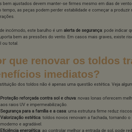
s bem ajustados devem manter-se firmes mesmo em dias de vento.
 tempo, as peças podem perder estabilidade e começar a produzir r
brações.
de incómodo, este barulho é um
alerta de segurança
: pode indicar q
uporta bem as pressões do vento. Em casos mais graves, existe ri
l ou total.
r que renovar os toldos tr
nefícios imediatos?
stituição dos toldos não é apenas uma questão estética. Veja algu
Proteção reforçada contra sol e chuva
: novas lonas oferecem melh
aos raios UV e impermeabilização.
Segurança para a família e a casa
: uma estrutura firme reduz riscos
Valorização estética
: toldos novos renovam a fachada, tornando o
moderno e agradável.
Eficiência energética
: ao controlar melhor a entrada de sol, pode red