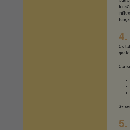
Outro
tensã
infil
funçã
4.
Os to
gasto
Conse
Se sen
5.