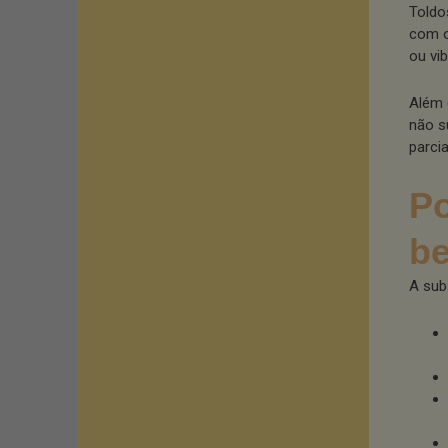
Toldo
com o
ou vi
Além 
não s
parcia
Po
be
A sub