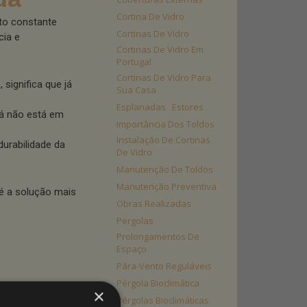
Cortina De Vidro
cto constante
Cortinas De Vidro
cia e
Cortinas De Vidro Em
Portugal
Cortinas De Vidro Para
 significa que já
Sua Casa
Esplanadas
Estores
já não está em
Importância Dos Toldos
Instalação De Cortinas
urabilidade da
De Vidro
Manutenção De Toldos
Manutenção Preventiva
 é a solução mais
Obras Realizadas
Pergolas
Prolongamentos De
Espaço
Pára-Vento Reguláveis
Pérgola Bioclimática
×
Pérgolas Bioclimáticas
entação, são