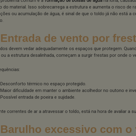
 problema comum é a
formação de bolsas de água
na lona, causada
o do material. Isso sobrecarrega a estrutura e aumenta o risco de r
trações ou acumulação de água, é sinal de que o toldo já não está a 
o.
 Entrada de vento por fres
ldos devem vedar adequadamente os espaços que protegem. Quand
 ou a estrutura desalinhada, começam a surgir frestas por onde o v
quências:
Desconforto térmico no espaço protegido.
Maior dificuldade em manter o ambiente acolhedor no outono e inv
Possível entrada de poeira e sujidade.
te correntes de ar a atravessar o toldo, está na hora de avaliar a su
 Barulho excessivo com o