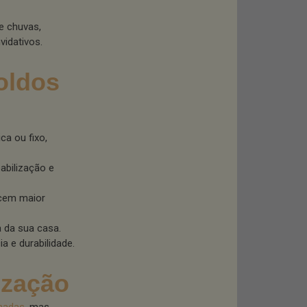
 e chuvas,
idativos.
oldos
ica ou fixo,
abilização e
ecem maior
 da sua casa.
a e durabilidade.
ização