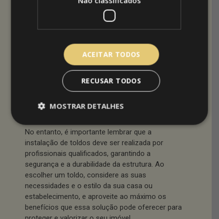
Não classificados
cores da marca, reforçando a presença da
empresa e facilitando a identificação pelos
clientes.
Além disso, os toldos têm um ótimo custo-
ACEITAR TODOS
benefício e podem prevenir o desgaste de
móveis e objetos de decoração expostos ao sol
e à chuva. Para quem tem uma casa com áreas
RECUSAR TODOS
externas amplas, isso é um grande trunfo na
hora de manter o espaço sempre em bom
MOSTRAR DETALHES
estado.
No entanto, é importante lembrar que a
instalação de toldos deve ser realizada por
profissionais qualificados, garantindo a
segurança e a durabilidade da estrutura. Ao
escolher um toldo, considere as suas
necessidades e o estilo da sua casa ou
estabelecimento, e aproveite ao máximo os
benefícios que essa solução pode oferecer para
proteger e valorizar o seu imóvel.