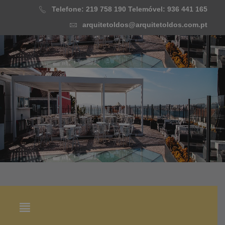
Skip
Telefone: 219 758 190
Telemóvel: 936 441 165
to
arquitetoldos@arquitetoldos.com.pt
content