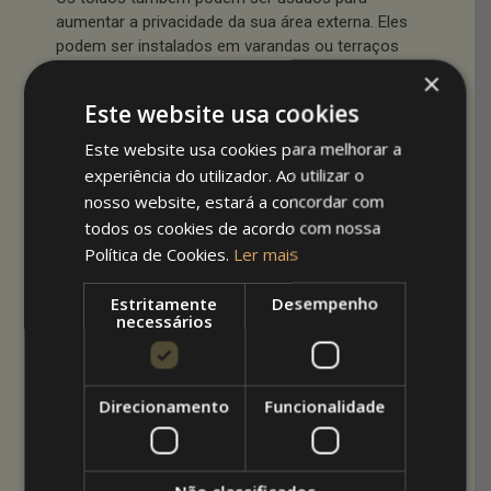
aumentar a privacidade da sua área externa. Eles
podem ser instalados em varandas ou terraços
que ficam expostos a prédios vizinhos ou a
×
áreas comuns, fornecendo uma barreira visual
Este website usa cookies
entre si e os seus vizinhos.
Este website usa cookies para melhorar a
Porque investir
experiência do utilizador. Ao utilizar o
nosso website, estará a concordar com
num toldo?
todos os cookies de acordo com nossa
Política de Cookies.
Ler mais
Os toldos são uma excelente opção para
aumentar a proteção de imóveis residenciais e
Estritamente
Desempenho
comerciais. São estruturas resistentes e fáceis
necessários
de instalar, podendo ser fixados em paredes ou
teto para cobrir áreas externas como jardins,
varandas e terraços.
Direcionamento
Funcionalidade
No caso de estabelecimentos comerciais, os
toldos podem ser personalizados com o logo e