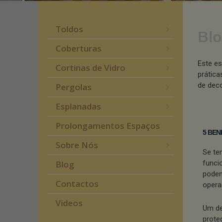
Toldos
Blo
Coberturas
Este es
Cortinas de Vidro
prática
de deco
Pergolas
Esplanadas
Prolongamentos Espaços
5 BEN
Sobre Nós
Se te
Blog
funci
podem
Contactos
opera
Videos
Um de
prote