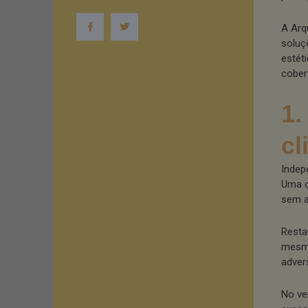
A Arq
soluç
estét
cober
1.
cl
Indep
Uma c
sem a
Resta
mesmo
adver
No ve