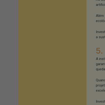
artifi
Além 
ecológ
Inves
a sus
5.
A ins
garan
queda
Quand
proje
excel
Inves