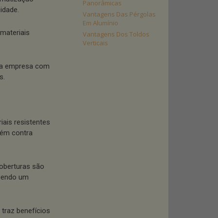
Panorâmicas
cidade.
Vantagens Das Pérgolas
Em Alumínio
materiais
Vantagens Dos Toldos
Verticais
sua empresa com
s.
ais resistentes
bém contra
coberturas são
ecendo um
 traz benefícios