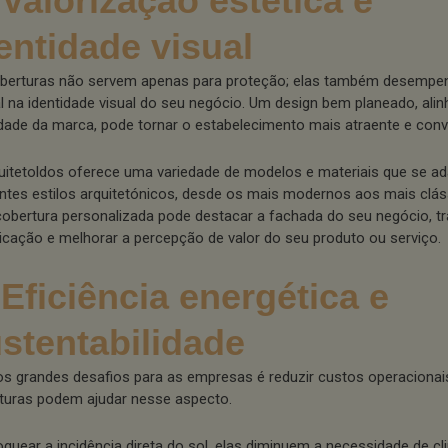
 Valorização estética e
entidade visual
berturas não servem apenas para proteção; elas também desemp
al na identidade visual do seu negócio. Um design bem planeado, al
idade da marca, pode tornar o estabelecimento mais atraente e convi
uitetoldos oferece uma variedade de modelos e materiais que se a
entes estilos arquitetónicos, desde os mais modernos aos mais clás
obertura personalizada pode destacar a fachada do seu negócio, tr
ticação e melhorar a percepção de valor do seu produto ou serviço.
 Eficiência energética e
stentabilidade
s grandes desafios para as empresas é reduzir custos operacionais
turas podem ajudar nesse aspecto.
oquear a incidência direta do sol, elas diminuem a necessidade de c