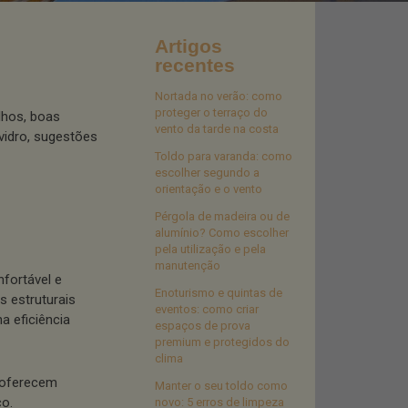
Artigos
recentes
Nortada no verão: como
proteger o terraço do
lhos, boas
vento da tarde na costa
vidro, sugestões
Toldo para varanda: como
escolher segundo a
orientação e o vento
Pérgola de madeira ou de
alumínio? Como escolher
pela utilização e pela
manutenção
fortável e
Enoturismo e quintas de
s estruturais
eventos: como criar
a eficiência
espaços de prova
premium e protegidos do
clima
e oferecem
Manter o seu toldo como
ço.
novo: 5 erros de limpeza