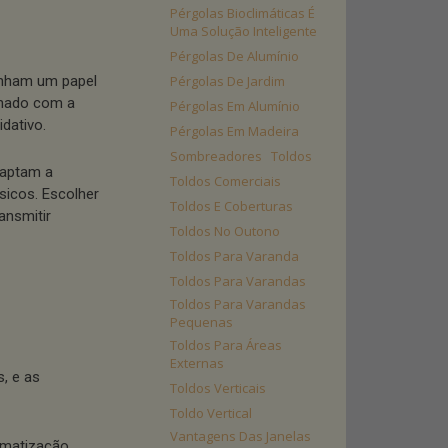
Pérgolas Bioclimáticas É
Uma Solução Inteligente
Pérgolas De Alumínio
enham um papel
Pérgolas De Jardim
inhado com a
Pérgolas Em Alumínio
dativo.
Pérgolas Em Madeira
Sombreadores
Toldos
daptam a
Toldos Comerciais
sicos. Escolher
Toldos E Coberturas
ansmitir
Toldos No Outono
Toldos Para Varanda
Toldos Para Varandas
Toldos Para Varandas
Pequenas
Toldos Para Áreas
Externas
, e as
Toldos Verticais
Toldo Vertical
Vantagens Das Janelas
limatização