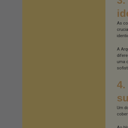
3.
id
As co
cruci
ident
A Arq
difer
uma c
sofis
4.
su
Um do
cober
Ao bl