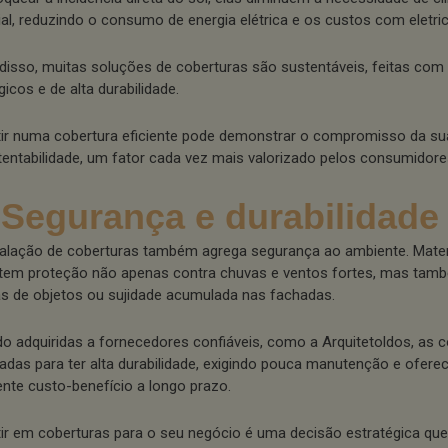
cial, reduzindo o consumo de energia elétrica e os custos com eletri
disso, muitas soluções de coberturas são sustentáveis, feitas com 
icos e de alta durabilidade.
tir numa cobertura eficiente pode demonstrar o compromisso da 
tentabilidade, um fator cada vez mais valorizado pelos consumidore
 Segurança e durabilidade
talação de coberturas também agrega segurança ao ambiente. Materi
tem proteção não apenas contra chuvas e ventos fortes, mas tam
s de objetos ou sujidade acumulada nas fachadas.
o adquiridas a fornecedores confiáveis, como a Arquitetoldos, as 
tadas para ter alta durabilidade, exigindo pouca manutenção e ofer
ente custo-benefício a longo prazo.
tir em coberturas para o seu negócio é uma decisão estratégica que