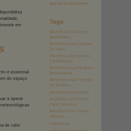
que não pode cometer
isponibiliza
onalidade,
Tags
investir em
Benefícios Da Pérgola
Bioclimática
Benefícios Das Cortinas
s
De Vidro
Benefícios Das Janelas
Panorâmicas
Benefícios Das Pérgolas
to é essencial.
Bioclimáticas
utem do espaço
Benefícios Das Pérgolas
Em Madeira
Benefícios Dos Toldos
uar a operar
Benefícios Dos Toldos
Para Varandas
 meteorológicas
Benefícios Dos Toldos
Verticais
Coberturas
ia de calor
Coberturas Externas