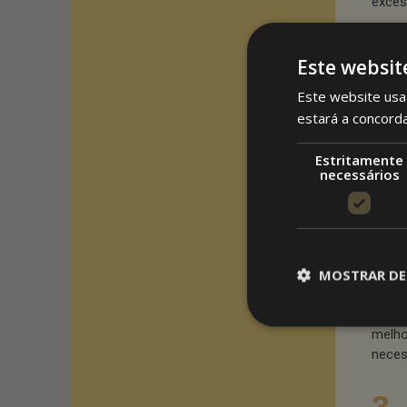
exces
Esse 
Este websit
clien
Este website usa 
2.
estará a concord
Para 
Estritamente
cober
necessários
atend
Resta
ofere
exter
MOSTRAR DE
A oti
melho
neces