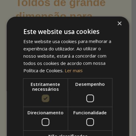
Toldos de grande
dimensão para
×
zonas de piscina e
Este website usa cookies
lounge
Este website usa cookies para melhorar a
experiência do utilizador. Ao utilizar o
Enquanto as pérgolas são ideais para estruturar
nosso website, estará a concordar com
áreas de refeição e bares, os toldos de grande
todos os cookies de acordo com nossa
dimensão são ferramentas cruciais para gerir o
Política de Cookies.
Ler mais
conforto nas zonas de piscina e de
espreguiçadeiras.
Estritamente
Desempenho
necessários
Sombra em grande escala:
Sistemas
como os toldos de braços duplos ou
coberturas em tela tencionada permitem
Direcionamento
Funcionalidade
cobrir vastas áreas de lazer sem a
necessidade de pilares centrais intrusivos,
mantendo a circulação livre e segura para
os hóspedes e
staff
.