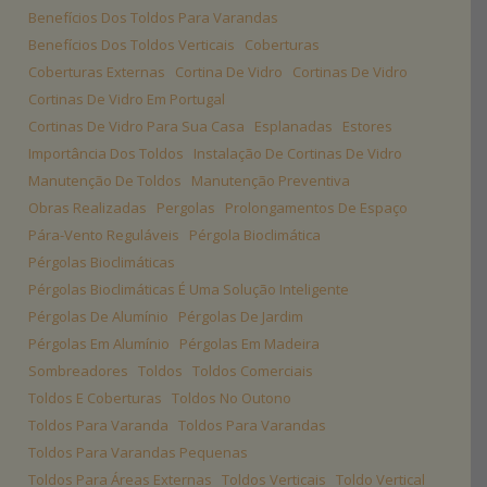
Benefícios Dos Toldos Para Varandas
Benefícios Dos Toldos Verticais
Coberturas
Coberturas Externas
Cortina De Vidro
Cortinas De Vidro
Cortinas De Vidro Em Portugal
Cortinas De Vidro Para Sua Casa
Esplanadas
Estores
Importância Dos Toldos
Instalação De Cortinas De Vidro
Manutenção De Toldos
Manutenção Preventiva
Obras Realizadas
Pergolas
Prolongamentos De Espaço
Pára-Vento Reguláveis
Pérgola Bioclimática
Pérgolas Bioclimáticas
Pérgolas Bioclimáticas É Uma Solução Inteligente
Pérgolas De Alumínio
Pérgolas De Jardim
Pérgolas Em Alumínio
Pérgolas Em Madeira
Sombreadores
Toldos
Toldos Comerciais
Toldos E Coberturas
Toldos No Outono
Toldos Para Varanda
Toldos Para Varandas
Toldos Para Varandas Pequenas
Toldos Para Áreas Externas
Toldos Verticais
Toldo Vertical