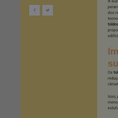
A sus
peran
dos r
tecno
toldo
propo
edifíc
Im
su
Os
to
reduç
clima
Isso,
menor
estuf