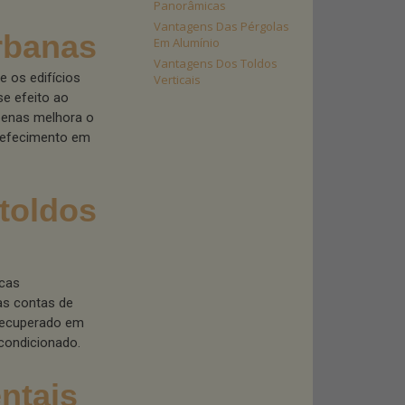
Panorâmicas
Vantagens Das Pérgolas
rbanas
Em Alumínio
Vantagens Dos Toldos
 os edifícios
Verticais
se efeito ao
apenas melhora o
refecimento em
toldos
icas
as contas de
 recuperado em
condicionado.
ntais