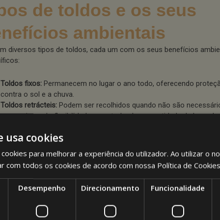
pos de toldos e os seus
nefícios ambientais
em diversos tipos de toldos, cada um com os seus benefícios ambie
íficos:
Toldos fixos:
Permanecem no lugar o ano todo, oferecendo proteçã
contra o sol e a chuva.
Toldos retrácteis:
Podem ser recolhidos quando não são necessári
proporcionando flexibilidade e controlando a quantidade de luz sola
edifício.
e usa cookies
Toldos verticais
:
Ideais para janelas, ajudam a bloquear a luz solar 
o calor interno.
cookies para melhorar a experiência do utilizador. Ao utilizar o n
Toldos horizontais:
Frequentemente usados em pátios e áreas exte
ar com todos os cookies de acordo com nossa Política de Cookie
proporcionam ampla sombra e ajudam a manter áreas externas util
climas quentes.
Desempenho
Direcionamento
Funcionalidade
teriais sustentáveis para 