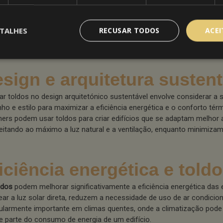
olha de materiais para a fabricação de toldos também impacta signi
ustentabilidade. Materiais recicláveis, como alumínio e tecidos recic
 ideais. Além disso, a durabilidade dos materiais é crucial para gar
TALHES
RECUSAR TODOS
ACE
s tenham uma vida útil longa, reduzindo a necessidade de substituiç
perdício associado.
sign e arquitetura sustent
rar toldos no design arquitetónico sustentável envolve considerar a 
ho e estilo para maximizar a eficiência energética e o conforto térm
ners podem usar toldos para criar edifícios que se adaptam melhor a
eitando ao máximo a luz natural e a ventilação, enquanto minimiza
iciência energética e told
ldos
podem melhorar significativamente a eficiência energética das 
ear a luz solar direta, reduzem a necessidade de uso de ar condicio
cularmente importante em climas quentes, onde a climatização pode
e parte do consumo de energia de um edifício.