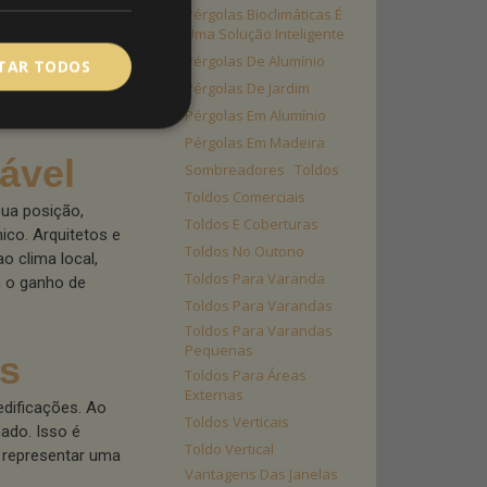
ficativamente a
Pérgolas Bioclimáticas É
Uma Solução Inteligente
lados, são
Pérgolas De Alumínio
antir que os
ITAR TODOS
ões frequentes e
Pérgolas De Jardim
Pérgolas Em Alumínio
Pérgolas Em Madeira
ável
Sombreadores
Toldos
Toldos Comerciais
sua posição,
Toldos E Coberturas
ico. Arquitetos e
Toldos No Outono
o clima local,
Toldos Para Varanda
m o ganho de
Toldos Para Varandas
Toldos Para Varandas
Pequenas
os
Toldos Para Áreas
Externas
edificações. Ao
Toldos Verticais
nado. Isso é
Toldo Vertical
 representar uma
Vantagens Das Janelas