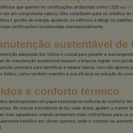
edifícios que querem ter certificações ambientais como LEED ou
BR
 ser um componente valioso. Eles contribuem para os créditos de e
ética e gestão de energia, ajudando os edifícios a atingir os padrõe
essas certificações reconhecidas internacionalmente.
nutenção sustentável de 
utenção adequada dos toldos é crucial para garantir a sua longevida
cas de manutenção sustentável incluem a limpeza regular com prod
nspeção periódica para identificar e reparar danos. Isso não apenas p
dos toldos, como também mantém a sua eficácia na redução do con
ldos e conforto térmico
ldos desempenham um papel essencial na melhoria do conforto tér
cações. Ao reduzir a incidência de luz solar direta, ajudam a manter 
nas mais agradáveis, criando ambientes mais confortáveis para os o
cularmente benéfico em climas quentes, onde o controlo do aumento
l.