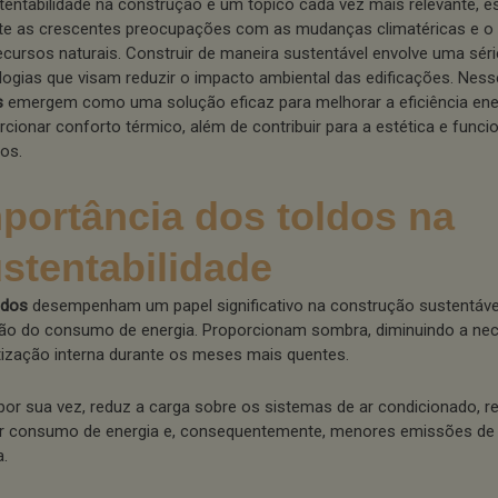
tentabilidade na construção é um tópico cada vez mais relevante, 
te as crescentes preocupações com as mudanças climatéricas e 
ecursos naturais. Construir de maneira sustentável envolve uma séri
logias que visam reduzir o impacto ambiental das edificações. Ness
s
emergem como uma solução eficaz para melhorar a eficiência ene
rcionar conforto térmico, além de contribuir para a estética e funci
ios.
portância dos toldos na
stentabilidade
ldos
desempenham um papel significativo na construção sustentável
ão do consumo de energia. Proporcionam sombra, diminuindo a ne
tização interna durante os meses mais quentes.
 por sua vez, reduz a carga sobre os sistemas de ar condicionado, 
 consumo de energia e, consequentemente, menores emissões de 
a.