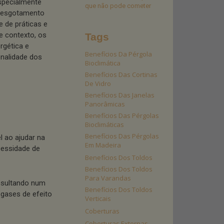
especialmente
que não pode cometer
o esgotamento
e de práticas e
e contexto, os
Tags
rgética e
Benefícios Da Pérgola
onalidade dos
Bioclimática
Benefícios Das Cortinas
De Vidro
Benefícios Das Janelas
Panorâmicas
Benefícios Das Pérgolas
Bioclimáticas
Benefícios Das Pérgolas
 ao ajudar na
Em Madeira
cessidade de
Benefícios Dos Toldos
Benefícios Dos Toldos
Para Varandas
resultando num
Benefícios Dos Toldos
gases de efeito
Verticais
Coberturas
Coberturas Externas