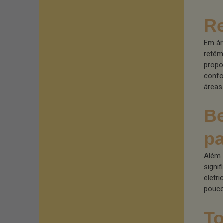
Re
Em ár
retêm
propo
confo
áreas
Be
pa
Além 
signi
eletr
pouco
To