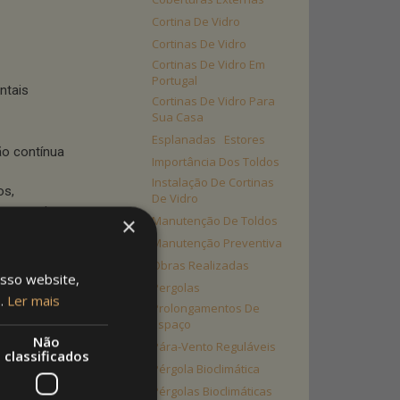
Cortina De Vidro
Cortinas De Vidro
Cortinas De Vidro Em
Portugal
ntais
Cortinas De Vidro Para
Sua Casa
Esplanadas
Estores
o contínua
Importância Dos Toldos
Instalação De Cortinas
os,
De Vidro
r que entra no
×
Manutenção De Toldos
Manutenção Preventiva
direta e reduzem
Obras Realizadas
osso website,
Pergolas
rnas,
s.
Ler mais
Prolongamentos De
izáveis em
Espaço
Não
Pára-Vento Reguláveis
classificados
Pérgola Bioclimática
toldos
Pérgolas Bioclimáticas