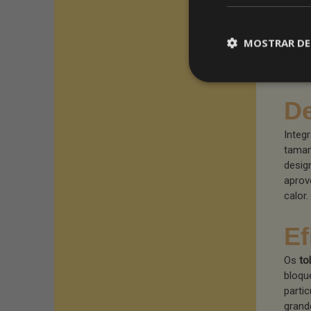
A esc
sua s
opções
MOSTRAR DE
toldo
o des
De
Integ
taman
desig
aprov
calor.
Ef
Os
to
bloqu
parti
grand