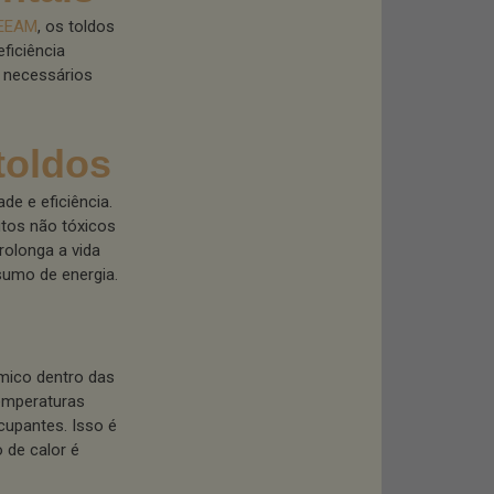
EEAM
, os toldos
ficiência
s necessários
toldos
de e eficiência.
utos não tóxicos
rolonga a vida
sumo de energia.
mico dentro das
temperaturas
cupantes. Isso é
 de calor é