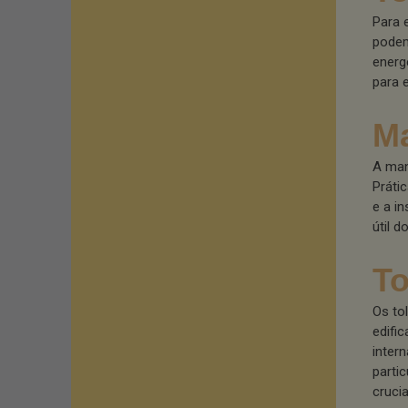
Para 
podem
energ
para 
Ma
A man
Práti
e a i
útil 
To
Os to
edifi
inter
parti
crucia