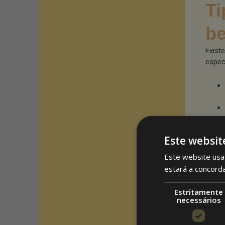
Ti
be
Exist
espec
Este websit
Este website usa 
estará a concord
Estritamente
necessários
Ma