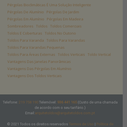
Pérgolas Bioclimáticas É Uma Solução Inteligente
Pérgolas De Alumínio
Pérgolas De Jardim
Pérgolas Em Alumínio
Pérgolas Em Madeira
Sombreadores
Toldos
Toldos Comerciais
Toldos E Coberturas
Toldos No Outono
Toldos Para Varanda
Toldos Para Varandas
Toldos Para Varandas Pequenas
Toldos Para Áreas Externas
Toldos Verticais
Toldo Vertical
Vantagens Das Janelas Panorâmicas
Vantagens Das Pérgolas Em Alumínio
Vantagens Dos Toldos Verticais
Telefone:
219 758 190
Telemóvel:
936 441 165
(Custo de uma chamada
de acordo com o seu tarifário.)
Email:
arquitetoldos@arquitetoldos.com.pt
© 2021 Todos os direitos reservados
Termos de Uso
|
Politica de