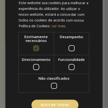
Este website usa cookies para melhorar a
energética e
experiência do utilizador. Ao utilizar o
nosso website, estará a concordar com
toldos
todos os cookies de acordo com nossa
Política de Cookies.
Ler mais
Os
toldos
podem melhorar significativamente a
eficiência energética das edificações. Ao
Estritamente
Desempenho
bloquear a luz solar direta, reduzem a
necessários
necessidade de uso de ar condicionado. Isso é
particularmente importante em climas quentes,
onde a climatização pode representar uma
Direcionamento
Funcionalidade
grande parte do consumo de energia de um
edifício.
Redução de ilhas
Não classificados
de calor urbanas
Em áreas urbanas densamente construídas, as
superfícies pavimentadas e os edifícios retêm
ACEITAR TODOS