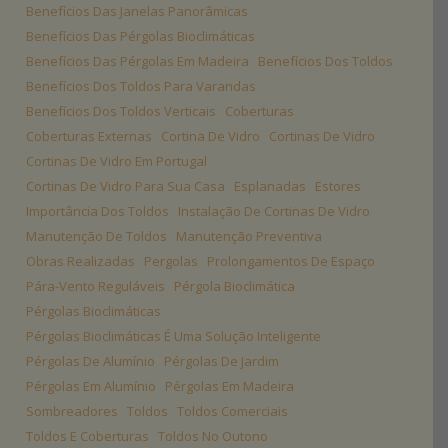
Benefícios Das Janelas Panorâmicas
Benefícios Das Pérgolas Bioclimáticas
Benefícios Das Pérgolas Em Madeira
Benefícios Dos Toldos
Benefícios Dos Toldos Para Varandas
Benefícios Dos Toldos Verticais
Coberturas
Coberturas Externas
Cortina De Vidro
Cortinas De Vidro
Cortinas De Vidro Em Portugal
Cortinas De Vidro Para Sua Casa
Esplanadas
Estores
Importância Dos Toldos
Instalação De Cortinas De Vidro
Manutenção De Toldos
Manutenção Preventiva
Obras Realizadas
Pergolas
Prolongamentos De Espaço
Pára-Vento Reguláveis
Pérgola Bioclimática
Pérgolas Bioclimáticas
Pérgolas Bioclimáticas É Uma Solução Inteligente
Pérgolas De Alumínio
Pérgolas De Jardim
Pérgolas Em Alumínio
Pérgolas Em Madeira
Sombreadores
Toldos
Toldos Comerciais
Toldos E Coberturas
Toldos No Outono