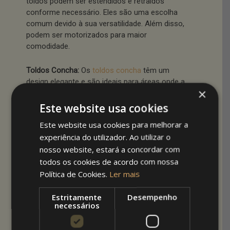
toldos podem ser estendidos e retraídos
conforme necessário. Eles são uma escolha
comum devido à sua versatilidade. Além disso,
podem ser motorizados para maior
comodidade.
Toldos Concha:
Os
toldos concha
têm um
design elegante e são ideais para áreas onde a
×
estética é uma prioridade. Eles abrem-se como
uma concha, proporcionando proteção quando
Este website usa cookies
necessário.
Este website usa cookies para melhorar a
experiência do utilizador. Ao utilizar o
Toldos Tensados:
Os toldos tensados são
nosso website, estará a concordar com
conhecidos pela sua aparência moderna e
todos os cookies de acordo com nossa
minimalista. Eles são perfeitos para criar áreas
Política de Cookies.
Ler mais
de sombra com um visual limpo e
contemporâneo.
Estritamente
Desempenho
necessários
Toldos Verticais:
Se precisa de proteção lateral
contra ventos ou olhares curiosos, os
toldos