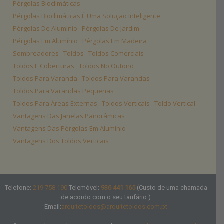
Pérgolas Bioclimáticas
Pérgolas Bioclimáticas É Uma Solução Inteligente
Pérgolas De Alumínio
Pérgolas De Jardim
Pérgolas Em Alumínio
Pérgolas Em Madeira
Sombreadores
Toldos
Toldos Comerciais
Toldos E Coberturas
Toldos No Outono
Toldos Para Varanda
Toldos Para Varandas
Toldos Para Varandas Pequenas
Toldos Para Áreas Externas
Toldos Verticais
Toldo Vertical
Vantagens Das Janelas Panorâmicas
Vantagens Das Pérgolas Em Alumínio
Vantagens Dos Toldos Verticais
Telefone:
219 758 190
Telemóvel:
936 441 165
(Custo de uma chamada
de acordo com o seu tarifário.)
Email:
arquitetoldos@arquitetoldos.com.pt