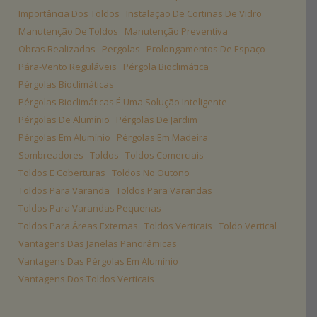
Importância Dos Toldos
Instalação De Cortinas De Vidro
Manutenção De Toldos
Manutenção Preventiva
Obras Realizadas
Pergolas
Prolongamentos De Espaço
Pára-Vento Reguláveis
Pérgola Bioclimática
Pérgolas Bioclimáticas
Pérgolas Bioclimáticas É Uma Solução Inteligente
Pérgolas De Alumínio
Pérgolas De Jardim
Pérgolas Em Alumínio
Pérgolas Em Madeira
Sombreadores
Toldos
Toldos Comerciais
Toldos E Coberturas
Toldos No Outono
Toldos Para Varanda
Toldos Para Varandas
Toldos Para Varandas Pequenas
Toldos Para Áreas Externas
Toldos Verticais
Toldo Vertical
Vantagens Das Janelas Panorâmicas
Vantagens Das Pérgolas Em Alumínio
Vantagens Dos Toldos Verticais