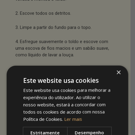
2. Escove todos os detritos.
3. Limpe a partir do fundo para o topo.
4. Esfregue suavemente o toldo e escove com
uma escova de fios macios e um sabão suave,
como líquido de lavar a louça.
5. Lave todas as partes do toldo. Pontos onde
×
não passou aparecem quando o toldo seca.
Este website usa cookies
Este website usa cookies para melhorar a
6. Enxagúe completamente o toldo. Resto de
detergente deixado no material vai deixar
experiência do utilizador. Ao utilizar o
marcas.
nosso website, estará a concordar com
todos os cookies de acordo com nossa
7. Cerca de uma vez por mês enxagúe o toldo
Política de Cookies.
Ler mais
por baixo com uma mangueira de jardim e
mantenha a parte inferior limpa, simplesmente
Estritamente
Desempenho