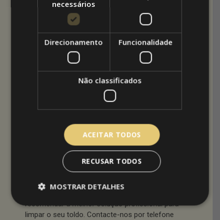
necessários
escovando com uma vassoura doméstica
limpa.
8. Mantenha os arbustos e videiras longe do seu
Direcionamento
Funcionalidade
toldo, eles contêm ácido que pode danificar o
tecido. Além disso, verifique a armação do toldo
para ver se tem ferrugem. Embora não seja
Não classificados
provável, pode causar a deterioração da
armação e levar a manchar de tecido.
Ou então mantenha o seu toldo limpo por um
profissional.
ACEITAR TODOS
Manutenção regular geralmente significa uma
limpeza uma vez por ano, com cuidado adicional
RECUSAR TODOS
se aparecerem manchas ou sujidade.
MOSTRAR DETALHES
Em caso de dúvida a Arquitetoldos pode
recomendar a melhor solução profissional para
limpar o seu toldo. Contacte-nos por telefone