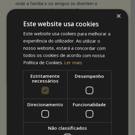
onde a família e os amigos se divertem e
convivem num ambiente ao ar livre e
×
refrescante. Ouvem-se as crianças a brincar,
Este website usa cookies
gritar, cair na água. Ouvem-se os adultos a
conversar, chamar a atenção das crianças…
Este website usa cookies para melhorar a
Enfim, é bom!
experiência do utilizador. Ao utilizar o
nosso website, estará a concordar com
O que fazer para melhorar ainda mais a sua
todos os cookies de acordo com nossa
piscina? Será que ficaria lá bem um chão em
Política de Cookies.
Ler mais
deck? Confirme se seria uma boa solução neste
nosso texto dedicado ao assunto.
Estritamente
Desempenho
necessários
Prolongamentos de Espaço com Deck
E uns sombreadores para fazer sombra e deixar
Direcionamento
Funcionalidade
aproveitar ainda mais o espaço envolvente? Ou
mesmo para poder almoçar ou lanchar na beira
da piscina? Para não nos repetirmos
relativamente às opções que tem, sugiro a
Não classificados
leitura do texto que fiz há algum tempo.