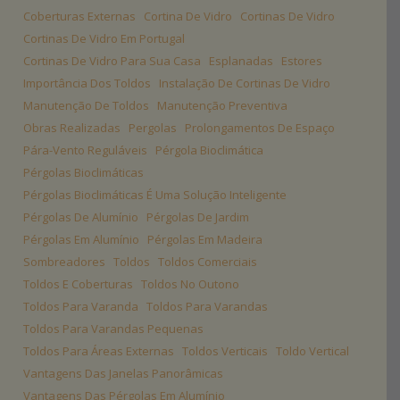
Coberturas Externas
Cortina De Vidro
Cortinas De Vidro
Cortinas De Vidro Em Portugal
Cortinas De Vidro Para Sua Casa
Esplanadas
Estores
Importância Dos Toldos
Instalação De Cortinas De Vidro
Manutenção De Toldos
Manutenção Preventiva
Obras Realizadas
Pergolas
Prolongamentos De Espaço
Pára-Vento Reguláveis
Pérgola Bioclimática
Pérgolas Bioclimáticas
Pérgolas Bioclimáticas É Uma Solução Inteligente
Pérgolas De Alumínio
Pérgolas De Jardim
Pérgolas Em Alumínio
Pérgolas Em Madeira
Sombreadores
Toldos
Toldos Comerciais
Toldos E Coberturas
Toldos No Outono
Toldos Para Varanda
Toldos Para Varandas
Toldos Para Varandas Pequenas
Toldos Para Áreas Externas
Toldos Verticais
Toldo Vertical
Vantagens Das Janelas Panorâmicas
Vantagens Das Pérgolas Em Alumínio