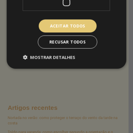
Sombreadores são para fazer sombra
São duas possibilidades para tornar a sua
ACEITAR TODOS
piscina (ainda) mais agradável. Na Arquitetoldos
podemos ajudar a encontrar a melhor solução,
RECUSAR TODOS
basta que ligue (219 758 190) ou
envie pedido de
orçamento através do nosso website
.
MOSTRAR DETALHES
Aproveite o calor, aproveite a sua piscina.
Artigos recentes
Nortada no verão: como proteger o terraço do vento da tarde na
costa
Toldo para varanda: como escolher segundo a orientação e o