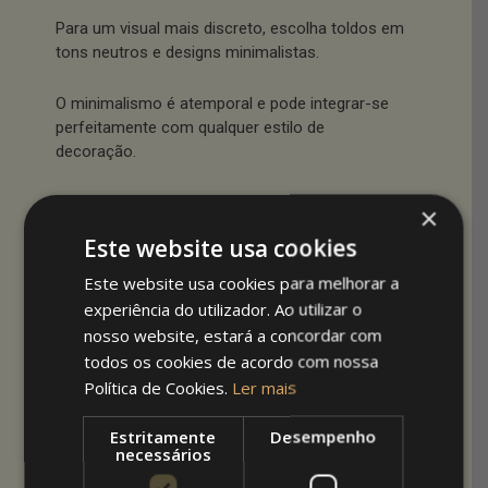
Para um visual mais discreto, escolha toldos em
tons neutros e designs minimalistas.
O minimalismo é atemporal e pode integrar-se
perfeitamente com qualquer estilo de
decoração.
Toldos simples em tons de cinza, branco ou
×
bege são escolhas clássicas que proporcionam
Este website usa cookies
elegância e sofisticação.
Este website usa cookies para melhorar a
4. Geométricos
experiência do utilizador. Ao utilizar o
nosso website, estará a concordar com
contemporâneos
todos os cookies de acordo com nossa
Política de Cookies.
Ler mais
Toldos com padrões geométricos adicionam um
toque contemporâneo à sua varanda. Linhas
Estritamente
Desempenho
limpas e formas modernas podem transformar
necessários
o espaço, criando uma atmosfera urbana e